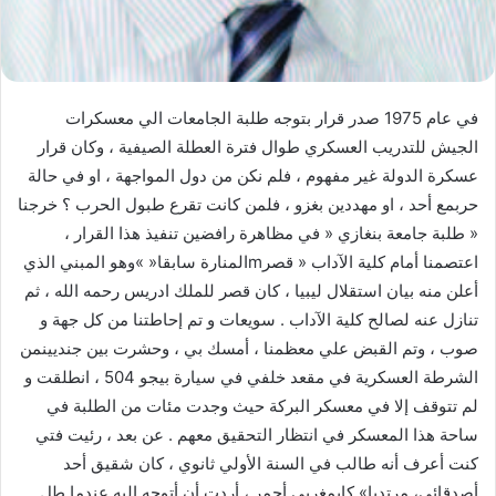
في عام 1975 صدر قرار بتوجه طلبة الجامعات الي معسكرات
الجيش للتدريب العسكري طوال فترة العطلة الصيفية ، وكان قرار
عسكرة الدولة غير مفهوم ، فلم نكن من دول المواجهة ، او في حالة
حربمع أحد ، او مهددين بغزو ، فلمن كانت تقرع طبول الحرب ؟ خرجنا
« طلبة جامعة بنغازي « في مظاهرة رافضين تنفيذ هذا القرار ،
اعتصمنا أمام كلية الآداب « قصرmالمنارة سابقا« »وهو المبني الذي
أعلن منه بيان استقلال ليبيا ، كان قصر للملك ادريس رحمه الله ، ثم
تنازل عنه لصالح كلية الآداب . سويعات و تم إحاطتنا من كل جهة و
صوب ، وتم القبض علي معظمنا ، أمسك بي ، وحشرت بين جنديينمن
الشرطة العسكرية في مقعد خلفي في سيارة بيجو 504 ، انطلقت و
لم تتوقف إلا في معسكر البركة حيث وجدت مئات من الطلبة في
ساحة هذا المعسكر في انتظار التحقيق معهم . عن بعد ، رئيت فتي
كنت أعرف أنه طالب في السنة الأولي ثانوي ، كان شقيق أحد
أصدقائي، مرتديا» كابمغربي أحمر ، أردت أن أتوجه اليه عندما طل