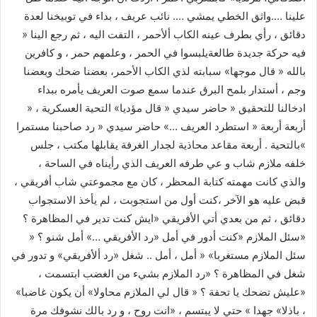
علينا ….واثق الخطي يمشي …. نائب عريف ، بداء في توبيخنا لعدة
دقائق ، رأي بطرف عينه الكاب ألأحمر ، التفت اليه ، ثم رجع الينا «
فيه حركة جديدة طالعةيلبسوا في الحمر ، وعلمهم حمر ، و كافرين
بالله « قال موجها» سبابته لذي الكاب الأحمر، بعضنا ضحك وبعضنا
وجم ، أستدار بلمح البرق عندما سمع صوت العريف يأمره ببداء
ادخالنا للتحقيق « حاضر سيدي « قال مؤديا» التحية العسكرية ، «
أربعة أربعة « استطرد العريف …» حاضر سيدي « رد صاحبنا مستمرا
»بالتحية . أربعة مقاعد محاذية لجدار الغرفة يقابلها مكتب ، جلس
خلفه ملازم شاب و عي طرفه العريف الذي رأيناه في الساحة ،
والذي كانت مهمته كتابة المحظر ، كان مع مجموعتي شاب أفريقي ،
قبض عليه هو الآخر ،كنت أول من استجوبت ، لم يأخذ الاستجواب
دقائق ، ثم من بعدي أتي الأفريقي «ايش كنت تدير في المظاهرة ؟
«سئل الملازم «كنت أدور في أمل «رد الأفريقي …» أمل شنو ؟ «
سئل الملازم مستغربا» « أمل ، أمل .. شغل «رد ألأفريقي» و تدور في
شغل في المظاهرة ؟ «رد الملازم بشيء من الغضب ابتسمت ،
«عليش تضحك يا تحفة ؟ « قال لي الملازم محاولا» أن يكون غاضبا»
، باذلا» جهدا » حتي لا يبتسم ، «انت روح ، و رد بالك نشوفك مرة