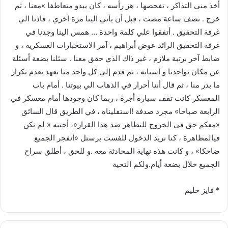
أخذ مني التذاكر ، تفحصها ، هز رأسه ، كان يبدو متعاطفا »معنا ، ثم
خرج . نصف ساعة مضت ، قبل أن يأتي الينا مرة أخري ، قادنا الي
غرفة التحقيق . أتفقوا علي كلمة واحدة … همس الينا وجدنا في
غرفة التحقيق الرائد عوض أبراهيم ، آمر الاستخبارات العسكرية ، و
ضابط آخر برتبة ملازم ، غير ذاك الذي حقق معنا . سئلنا بضعة أسئلة
عن مكان تواجدنا و أسبابه ، ثم قدم إلي كل واحد منا تعهد بعدم تكرار
ما بدر منا ، ثم قال أننا أحرار في الذهاب الي بيوتنا . أمام باب
المعسكر كانت تقف سيارة أجرة ، ربما كان وجودها أمام معسكر في
الرابعة صباحا» مجرد صدفة !استفليناه ، في الطريق قال السائق
«معكم حق في الخروج للتظاهر ضد هذا القرار«، أجبته « لم نكن
فيالمظاهرة ، كنا نريد الدخول للفست برستل «أنفجر الجميع
ضاحكا» ، و كانت هذه نهاية المحادثة معه .و للحق ، أطلق سراح
الجميع خلال بضعة أيام.ولكم التحية
* فايز حليم