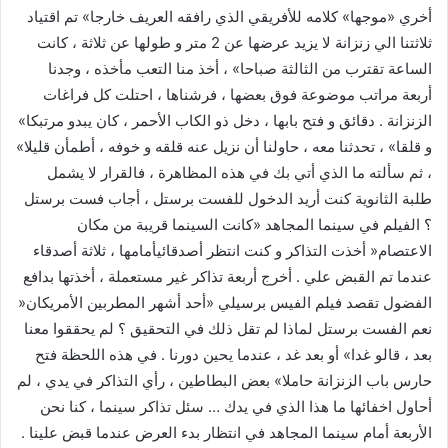
أخري «موجها» كلامه للأفريقي الذي رافقه العريف خارجا» تم اقتياد
ثلاثتنا الي زنزانة لا يزيد عرضها عن 2 متر و طولها عن ثلاثة ، كانت
الساعة تقترب من الثالثة صباحا» ، أخذ منا التعب مأخذه ، وجدنا
أربعة مراتب موضوعة فوق بعضها ، فرشناها ، احتلت كل فراغات
الزنزانة . دقائق و فتح بابها ، دخل ذو الكاب الأحمر ، كان يبدو مرتبكا»
و قلقا» ، تحدثنا معه ، حاولنا أن نزيل عنه قلقه و خوفه ، أطمأن قليلا»
، ثم سألته ما الذي أتي بك في هذه المظاهرة ، فالقرار لا يشمل
طلبة الثانوية كنت أريد الدخول للفست برستل ، أجاب فست برستل
؟ الفيلم في سينما المجاهد «كانت السينما قريبة من مكان
الاعتصام« أخذت التذاكر و كنت انتظر أصدقائيأمامها ، ثلاثة أصدقاء
عندما تم القبض علي . أخرج أربعة تذاكر غير مستعملة ، أخذتها بدافع
الفضول تقصد فيلم الفيس برسيلي «أحد أشهر المطربين الأمريكان«
نعم الفست برستل لماذا لم تقل ذلك في التحقيق ؟ لم يحققوا معنا
بعد ، قالو غدا» أو بعد غد ، عندما يحين دورنا . في هذه اللحظة فتح
حارس باب الزنزانة حاملا» بعض البطاطين ، رأي التذاكر في يدي ، لم
أحاول اخفائها ما هذا الذي في يدك … سئل تذاكر سينما ، كنا نحن
الأربعة أمام سينما المجاهد في انتظار بدء العرض عندما قبض علينا .