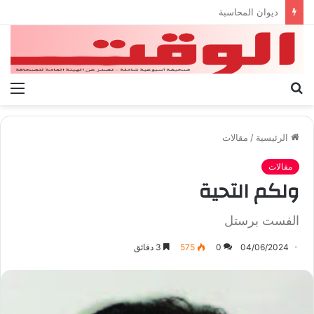
بيان الإتحاد الوطنى العام لعمال ليبيا
بحث
الق
عن
الرئيسية
/
مقالات
مقالات
ولكم التحية
الفست برستل
04/06/2024
0
575
3 دقائق