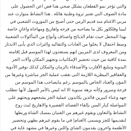
والتي تؤخر نمو القطعان بشكل صحي هذا فض اعن الحصول على
مادة الصوف التي تعتبر ثروة وطنية هائلة . هذا النشاط متوارث عند
مربي الاغنام منذ قديم الزمن حتى أصبح من الموروث الشعبي في
ليبيا وفلكلور بكل ما يصاحبه من فرحه واهازيج ومهاجاة واغانٍ خاصة
بهذا المحفل حيث تقام الذبائح واصناف وأنواع من المأكولات الشعبية
وسط احتفال لا يخلوا من العادات والتقاليد والتراث الذي يأبى الاندثار
ومن المعروف لدى المربين انهم يستعدون لهذا الموسم قبل إقامته
بمدة كافية من حيث تحضير الإمكانيات وتجهيز المكان وآلات الجز
اليدوية وتبليغ الأقارب والأصدقاء بالزمان والمكان كذلك توفير الأدوية
والعقاقير البيطرية اللازمة التى تعقب عملية الجز مباشرة وغيرها من
المؤن والعتاد الخاص بالموسم .رغم مايصاحب هذا الموسم من
فرحة وسرور وكأنه نزهة سنوية الا انه ليس بالأمر السهل لأنها تتطلب
جهد وعناء كبيرين فالذين يكابدون عملية الجز يشجعهم ويحثهم على
المواصلة كبار السن بإلقاء القصائد القصيرة والاهازيج لبث روح
النشاط والتعاون ويقوم غيرهم من الفتيان بمسك الشاة وربطها
لتقديمها للجز ويسمى )الغنام( في ما يقوم غيرهم بطهي وتحضير
الأطعمة واخرون يقدمون الشاي واللبن وغيرها في مشهد غاية في