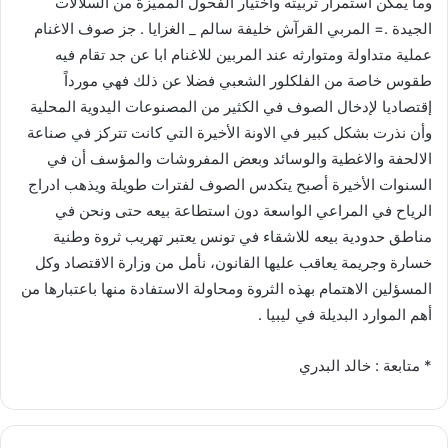
وما يمكن استمرار تربيته واختيار الفحول المميزة من السلالات
الجيدة .= المربي القرآش خليفة سالم _ الغزايا . جز صوف الاغنام
عملية متداولة ومتوارثه عند المربين للاغنام ابا عن جد تقام فيه
طقوس خاصة من الفلكلور الشعبي فضلا عن ذلك فهي مورداً
إقتصاديا لإدخال الصوف في الكثير من المصنوعات اليدوية المحلية
وأن نذرت بشكل كبير في الاونة الأخيرة التي كانت تتركز في صناعة
الالحفة والاغطية والوسائد وبعض المفروشات والمؤسف أن في
السنوات الأخيرة أصبح يتكدس الصوف لفترات طويلة ويذهب ادراج
الرياح في المراعي الواسعة دون استطاعة بيعه حتى ونحن في
مناطق حدودية بيعه للاشقاء في تونس يعتبر تهريب ثروة وطنية
خسارة وجريمة يعاقب عليها القانون، نأمل من وزارة الاقتصاد وكل
المسؤلين الاهتمام بهذه الثروة ومحاولة الاستفادة منها باعتبارها من
أهم الموارد البديلة في ليبيا .
* متابعة : خالد البدري