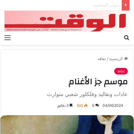
بيان الإتحاد الوطنى العام لعمال ليبيا
بحث
الق
عن
الرئيسية
/
ثقافة
ثقافة
موسم جز الأغنام
عادات وتقاليد وفلكلور شعبي متوارث
04/06/2024
0
882
3 دقائق