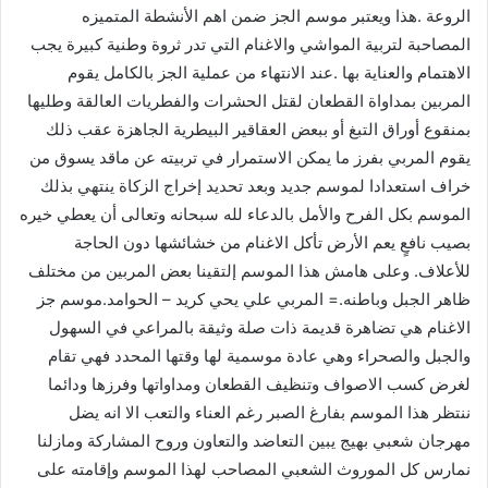
الروعة .هذا ويعتبر موسم الجز ضمن اهم الأنشطة المتميزه
المصاحبة لتربية المواشي والاغنام التي تدر ثروة وطنية كبيرة يجب
الاهتمام والعناية بها .عند الانتهاء من عملية الجز بالكامل يقوم
المربين بمداواة القطعان لقتل الحشرات والفطريات العالقة وطليها
بمنقوع أوراق التبغ أو ببعض العقاقير البيطرية الجاهزة عقب ذلك
يقوم المربي بفرز ما يمكن الاستمرار في تربيته عن ماقد يسوق من
خراف استعدادا لموسم جديد وبعد تحديد إخراج الزكاة ينتهي بذلك
الموسم بكل الفرح والأمل بالدعاء لله سبحانه وتعالى أن يعطي خيره
بصيب نافعٍ يعم الأرض تأكل الاغنام من خشائشها دون الحاجة
للأعلاف. وعلى هامش هذا الموسم إلتقينا بعض المربين من مختلف
ظاهر الجبل وباطنه.= المربي علي يحي كريد – الحوامد.موسم جز
الاغنام هي تضاهرة قديمة ذات صلة وثيقة بالمراعي في السهول
والجبل والصحراء وهي عادة موسمية لها وقتها المحدد فهي تقام
لغرض كسب الاصواف وتنظيف القطعان ومداواتها وفرزها ودائما
ننتظر هذا الموسم بفارغ الصبر رغم العناء والتعب الا انه يضل
مهرجان شعبي بهيج يبين التعاضد والتعاون وروح المشاركة ومازلنا
نمارس كل الموروث الشعبي المصاحب لهذا الموسم وإقامته على