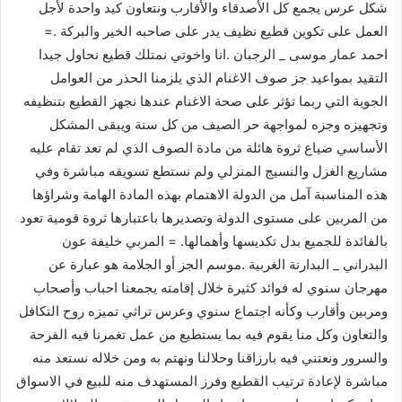
شكل عرس يجمع كل الأصدقاء والأقارب ونتعاون كيد واحدة لأجل
العمل على تكوين قطيع نظيف يدر على صاحبه الخير والبركة .=
احمد عمار موسى _ الرجبان .انا واخوتي نمتلك قطيع نحاول جيدا
التقيد بمواعيد جز صوف الاغنام الذي يلزمنا الحذر من العوامل
الجوية التي ربما تؤثر على صحة الاغنام عندها نجهز القطيع بتنظيفه
وتجهيزه وجزه لمواجهة حر الصيف من كل سنة ويبقى المشكل
الأساسي ضياع ثروة هائلة من مادة الصوف الذي لم تعد تقام عليه
مشاريع الغزل والنسيج المنزلي ولم نستطع تسويقه مباشرة وفي
هذه المناسبة آمل من الدولة الاهتمام بهذه المادة الهامة وشراؤها
من المربين على مستوى الدولة وتصديرها باعتبارها ثروة قومية تعود
بالفائدة للجميع بدل تكديسها وأهمالها. = المربي خليفة عون
البدراني _ البدارنة الغربية .موسم الجز أو الجلامة هو عبارة عن
مهرجان سنوي له فوائد كثيرة خلال إقامته يجمعنا احباب وأصحاب
ومربين وأقارب وكأنه اجتماع سنوي وعرس تراثي تميزه روح التكافل
والتعاون وكل منا يقوم فيه بما يستطيع من عمل تغمرنا فيه الفرحة
والسرور ونعتني فيه بارزاقنا وحلالنا ونهتم به ومن خلاله نستعد منه
مباشرة لإعادة ترتيب القطيع وفرز المستهدف منه للبيع في الاسواق