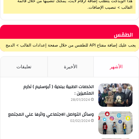
هذا الويدجت يتطلب إضافة أرقام لايت، يمكنك تنصيبها من خلال قائمة
القالب > تنصيب الإضافات.
الطقس
يجب عليك إضافة مفتاح API للطقس من خلال صفحة إعدادات القالب > الدمج
الأشهر
الأخيرة
تعليقات
الخدمات الطبية ببلدية ( أبوسليم ) تكرم
المتميزين :
28/01/2024
وسائل التواصل الاجتماعي واثرها علي المجتمع
02/02/2024