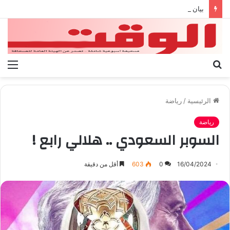
بيان الإتحاد الوطنى العام لعمال ليبيا
بحث
الق
عن
الرئيسية
/
رياضة
رياضة
السوبر السعودي .. هلالي رابع !
16/04/2024
0
603
أقل من دقيقة