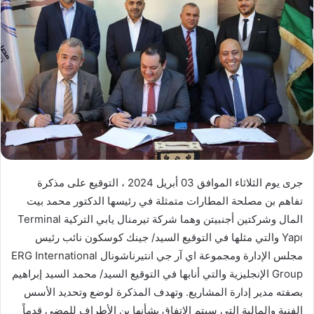
جرى يوم الثلاثاء الموافق 03 أبريل 2024 ، التوقيع على مذكرة
تفاهم بن مصلحة المطارات متمثلة في رئيسها الدكتور محمد بيت
المال وشركتين أجنبيتن وهما شركة تيرمنال يابي التركية Terminal
Yapı والتي مثلها في التوقيع السيد/ جينك كوسكون نائب رئيس
مجلس الإدارة ومجموعة اي آر جي انتيرناشونال ERG International
Group الإنجليزية والتي أنابها في التوقيع السيد/ محمد السيد إبراهيم
بصفته مدير إدارة المشاريع. وتهدف المذكرة لوضع وتحديد الأسس
الفنية والمالية التي سيتم الاتفاق بشأنها بن الأطراف للمضي قدماً