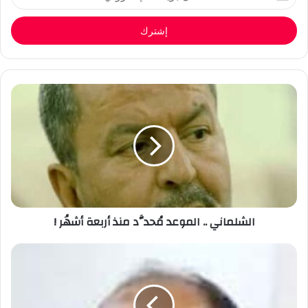
بريدك
الإلكتروني
الشلماني .. الموعد مُحدَّد منذ أربعة أشهُر !