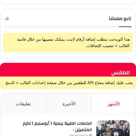
تابع صفحتنا
هذا الويدجت يتطلب إضافة أرقام لايت، يمكنك تنصيبها من خلال قائمة
القالب > تنصيب الإضافات.
الطقس
يجب عليك إضافة مفتاح API للطقس من خلال صفحة إعدادات القالب > الدمج
الأشهر
الأخيرة
تعليقات
الخدمات الطبية ببلدية ( أبوسليم ) تكرم
المتميزين :
28/01/2024