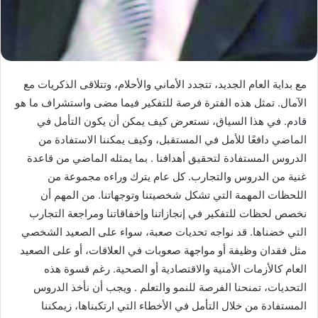
مع بداية العام الجديد، تتجدد الأماني والأحلام، وتتلاقى الذكريات مع
الآمال. تمثل هذه الفترة فرصة للتفكير فيما مضى واستشراف ما هو
قادم. في هذا السياق، نستعرض كيف يمكن أن يكون التأمل في
الماضي دافعًا للأمل في المستقبل، وكيف يمكننا الاستفادة من
الدروس المستفادة لتحقيق أهدافنا . بما يمثله الماضي من قاعدة
غنية من الدروس والتجارب. كل عام يترك وراءه مجموعة من
اللحظات المهمة التي تشكل شخصيتنا وتوجهاتنا. من المهم أن
نخصص لحظات للتفكير في إنجازاتنا وإخفاقاتنا ومراجعة التجارب
التي خضناها. قد نواجه تحديات صعبة، سواء على الصعيد الشخصي
مثل فقدان وظيفة أو مواجهة صعوبات في العلاقات، أو على الصعيد
العام كالأزمات الأمنية والاقتصادية أو الصحية. رغم قسوة هذه
التحديات، تمنحنا الفرصة للنمو والتعلم . ويجب أن نأخذ الدروس
المستفادة من خلال التأمل في الأخطاء التي ارتكبناها، زيمكننا