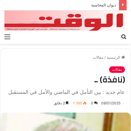
بيان الإتحاد الوطنى العام لعمال ليبيا
بحث
الق
عن
الرئيسية
/
مقالات
مقالات
(نافذة) ..
عام جديد : بين التأمل في الماضي والأمل في المستقبل
09/01/2025
0
1٬365
2 دقائق