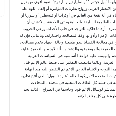
ا “بيل جيتس” “والملياردير وماردوخ” بنفوذ أقوى من دول
لانحياز الغربي ورواج نظريات المؤامرة أو إلقاء اللوم على
ي أية بقعة من العالم في أوكرانيا أو فلسطين أو سوريا أو
ت العالمية السابقة والحالية وحتى اللاحقة، ستكشف أن
وصرف أرقامًا فلكية للتواجد فى قلب الأحداث ورحى الحروب
لإعم ا وأدواتها وفقًا لمصالحه واختياراته، وبالتالي فإن له
 في معالجة القضايا تبدو طبيعية وحالة اجتهاد تخدم مصالحه،
الحقيقة والموضوعية والدقة؛ مسألة لابد منها لتحقيق غايته
عم والهيمنة عليه قواعد ا أساسية في السياسات الغربية
غربية، ودائما ماينصب التفكير على ضبط عالم الإعم قبل
لتوجه والانتباه الغربي للإعم تم التفطن إليه منذ ا نهاية
لايات المتحدة الأمريكية للعالم “هاردلاسويل” الذي أنتج نظرية
ليفة في حشد كل الطاقات المحلية في مختلف المجالات
لمباشر لوسائل الإعم قويا وحاسما في الصراع، ا لذلك نجد
طرة على كل منافذ الإعم.