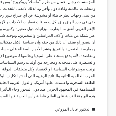
المؤسسات رجال أعمال من طراز “ماسك”وزوكربرج” ومن قبلهم
ومنظمات عالمية وقادة دول وأحزاب. لذلك لامعنى للحديث عن ا
من تبنى وجهات نظر خاطئة أو مشوشة عن أي صراع تدور رحاه ف
حتى في جزر الواق واق. كل إحصاءات تغطيات الأحداث والأزما
الإعم الغربى أنفق ما ا يقارب ميزانيات دول صغيرة وكبيرة، 
عبر شبكة من مئات وآلاف المراسلين والمخبرين، وتوجيه شبكات ا
أن يتصور أو يعتقد أن ذلك من حقه وأن سياسة الكيل بمكيالين
وممارسة العنصرية والتمييز ونشر الأخبار المضللة على حساب 
ومقاصده، لأنه يدفع بسخاء على الميديا وعالمها !. موضوع الإ
والسيطرة على مدخلاته ومخارجه من أوليات رسم السياسات ال
ترتيب موضوعات السياسة ا والاقتصاد وكل متعلقات الدولة، هذا ا
الحرب العالمية الثانية والنتائج الرهيبة التي أحدثها تكليف الو
الطلقة السحرية واعتمدت عليها أمريكيا والدول الغربية الح
للمساهمة في المجهود الحربي ضد دول المحور وجاء التأثير ا
هذه الهيمنة الغربية على العالم قاطبة رأس الحرية فيها السي
■ الدكتور عادل المزوغي