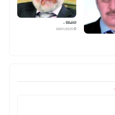
(نافذة) ..
09/01/2025