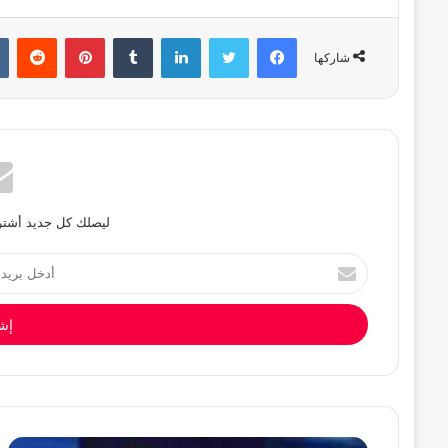
فيسبوك
تويتر
لينكدإن
بينتيريست
شاركها
ليصلك كل جديد أشترك
أدخل
بريدك
الإلكتروني