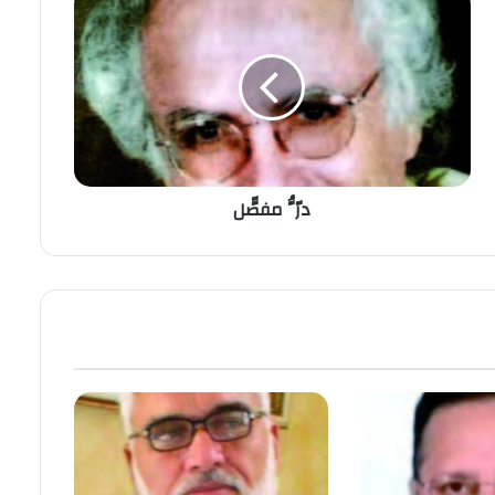
درُُّّ مفصّّل