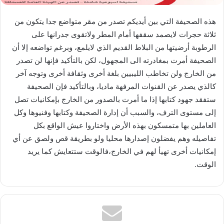
هذه الصحيفة التي بين أيديكم تصدر من مقر متواضع جدا يتكون من
ثلاثة حجرات لايصمد سقفها أمام المطر ولاتقوى جدرانها على
الرطوبة أرضيتها من البلاط القديم الذي لايلمع، وبرغم تواضعه إلا أن
الصحيفة أمرت بمغادرته الى المجهول، لكن بالتأكيد فإنها لن تصدر
من الخارج ولن تخاطب الليبيين بلغة أخرى وثقافة أخرى وتوجه آخر
كالذي يصدر عن القنوات المرفهة ماديا، وبالتأكيد فإن الصحيفة
ستفقد جهود كتابها إذا ما أمرت بالصدور من الخارج بإمكانيات تصل
إلى مستوى الترف، والسبب أن إدارة الصحيفة وكتابها وفنيوها وكل
العاملين بها متمسكون بهذه الأرض واختاروا عيش الواقع بكل
تفاصيله وهم يفضلون إصدارها محليا ولو بطريقة قص ولصق عن أي
إمكانيات أخرى تهيأ لهم في الخارج،فالوقت ستتعايش كما يريد
الوقت.