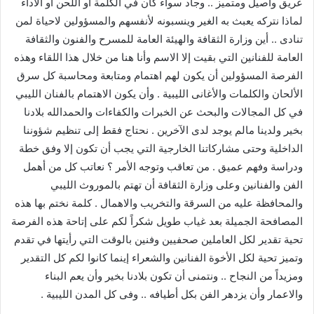
عريق وأصيل ومتميز .. وجاد سواء كان في الكلمة أو اللحن أو الاداء
لماذا نتركه يعبث به الغير وينسبونه لأنفسهم والمسؤولين لاحياة لمن
تنادى .. أين وزارة الثقافة والهيئة العامة للمسرح والفنون والثقافة
العامة للفنانين التي بقيت إلا الاسم وأنا هنا من خلال هذا اللقاء وهذه
الفرصة المسؤولين أن يكون لهم اهتمام ومتابعة ومحاسبة كل سرق
الألحان والكلمات والأغانى الليبية . وأن يكون الاهتمام بالفنان الليبي
في كل المجالات والبحث عن الخبرات والكفاءات والحمدالله بلادنا
بخير ولدينا مالم يوجد لدى الآخرين . نحتاج فقط إلى تنظيم شؤوننا
الداخلية وحتى مشاركاتنا الخارجية التي يجب أن تكون إلا وفق خطة
ودراسة وفهم عميق . من تعاقب وتوجه الأمر ؟ نعاتب كل من أهمل
الفن والفنانين وعلى وزارة الثقافة أن تهتم بالموروث الليبي
والمحافظة عليه من السرقة والتخريب والاهمال . كلمة نختم بها هذه
المصافحة الجميلة بعد غياب طويل شكراً لكم على إتاحة هذه الفرصة
تحية تقدير لكل العاملين صحفيين وفنين بالوقت التي رأيتها في تقدم
وتميز تحية لكل الأخوة الفنانين والشعراء إينما كانوا لكم كل التقدير
ومزيداً من النجاح .. ونتمنى أن تكون بلادنا بخير وأن يعم البناء
والاعمار وأن يزدهر الفن بكل أطيافه .. وفى كل المدن الليبية .