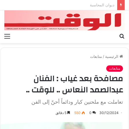
بيان الإتحاد الوطنى العام لعمال ليبيا
بحث
الق
عن
الرئيسية
/
متابعات
متابعات
مصافحة بعد غياب : الفنان
عبدالصمد النعاس .. للوقت ..
تعاملت مع ملحنين كبار ودائماً أحنّ إلى الفن
30/12/2024
0
550
5 دقائق