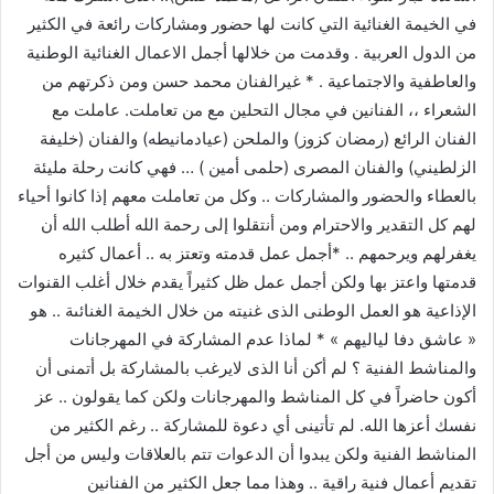
في الخيمة الغنائية التي كانت لها حضور ومشاركات رائعة في الكثير
من الدول العربية . وقدمت من خلالها أجمل الاعمال الغنائية الوطنية
والعاطفية والاجتماعية . * غيرالفنان محمد حسن ومن ذكرتهم من
الشعراء ،، الفنانين في مجال التحلين مع من تعاملت. عاملت مع
الفنان الرائع (رمضان كزوز) والملحن (عيادمانيطه) والفنان (خليفة
الزلطيني) والفنان المصرى (حلمى أمين ) … فهي كانت رحلة مليئة
بالعطاء والحضور والمشاركات .. وكل من تعاملت معهم إذا كانوا أحياء
لهم كل التقدير والاحترام ومن أنتقلوا إلى رحمة الله أطلب الله أن
يغفرلهم ويرحمهم .. *أجمل عمل قدمته وتعتز به .. أعمال كثيره
قدمتها واعتز بها ولكن أجمل عمل ظل كثيراً يقدم خلال أغلب القنوات
الإذاعية هو العمل الوطنى الذى غنيته من خلال الخيمة الغنائىة .. هو
« عاشق دفا لياليهم » * لماذا عدم المشاركة في المهرجانات
والمناشط الفنية ؟ لم أكن أنا الذى لايرغب بالمشاركة بل أتمنى أن
أكون حاضراً في كل المناشط والمهرجانات ولكن كما يقولون .. عز
نفسك أعزها الله. لم تأتينى أي دعوة للمشاركة .. رغم الكثير من
المناشط الفنية ولكن يبدوا أن الدعوات تتم بالعلاقات وليس من أجل
تقديم أعمال فنية راقية .. وهذا مما جعل الكثير من الفنانين