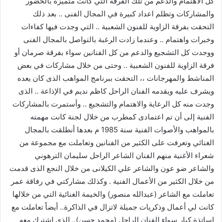
كل الاهتمام والدعم من تلك الفرقة التي كانت متميزة بالحضور
والمشاركات وتظلم اعداد كبيرة في المجال الفنى .. بعد ذلك
التحقت بفرقة الزاوية للفنون الشعبية .. التي وجدت فيها كفاءات
وخبرات واهتمام .. وعندما زادت الرغبة بالتواصل بالمجال الفنى
ووجدت كل التشجيع والدعم من كل الفنانين سواء بفرقة صرمان أو
فرقة الزاوية للفنون الشعبية .. وحتى من خلال مشاركات في بعض
المناشط والمهرجانات ،، التحقت ببرنامج المواهب الذى كان يعده
ويشرف عليه ويقدمه الفنان الراحل كاظم نديم في الإذاعة .. الذى
وجدت منه كل الرعاية والاهتمام والتشجيع .. وأستمرت بالمشاركات
الفنية إلى أن تم اعتمادى كمطرب من خلال لجنة كانت مهمته
بالمواهب والأصوات الفنية سنة 1985 م بعدها أنطلقت بالمجال
الغنائي وتعرفت على الكثير من الفنانين وتعاملت مع مجموعة من
شعراء الأغنية منهم الفنان الشاعر الراحل سليمان الترهوني
والشاعر ضو عون والشاعر علي الكيلانى من خلال النجع الذى قدمت
من خلال الكثير من الأعمال الفنية . وكذلك مشاركتي في رفاقة عمر
تعاملت مع الشاعر (عبدالله منصور) والخيمة الغنائية التي من خلالها
كانت لي أعمال وذكريات جميلة لاتزال في الذاكرة.. أيضاً تعاملت مع
اساتذة كبار سواء الفنان الراحل (محمد حسن).. الذى اشترك معه