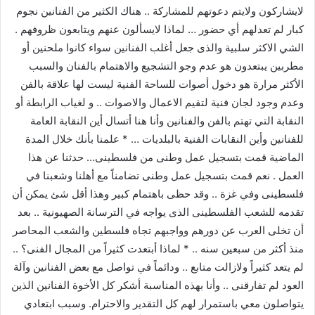
لايشاركون ولايتم دعوتهم للمشاركة .. هناك الكثير من الفنانين نجوم
كبار لم تعدلهم أي حضور … لماذا لايسألون عنهم ويتابعون ظروفهم .
الشي الاكثر سلبية والذى جعل أغلب الفنانين سواء كانوا ملحنين أو
مطربين يبتعدون هو عدم وجو التشجيع والاهتمام بالفنان والسبب
الأكثر مرارة هو دخول أصوات للساحة الفنية ليست لها علاقة بالفن
وعدم وجود لجان فنية لتقيم الاعمال والاصوات .. و لغياب الرابطة أو
النقابة التي تهتم بالفن والفنانين وأنا هنا أتسال أين النقابة العامة
للفنانين وأين النقابات الفنية بالبلديات … * علمنا بأنك خلال المدة
الماضية قمت بتسجيل عمل وطنى من فلسطينى… حدثنا عن هذا
العمل . نعم قمت بتسجيل عمل وطنى تضامناً مع أهلنا وشعبنا في
فلسطينى وفي غزة .. وقد حظى باهتمام كبير وهذا أقل شئ يمكن أن
تقدمه للشعب الفلسطينى الذى يواجه في الترسانة الصهيونية .. بعد
أن تخلى العرب عن دورهم وواجبهم تجاه فلسطين والشعب المحاصر
منذ أكثر من سبعين سنه .. * لماذا أبتعدت كثيراً من المجال الفنى؟ ..
لم يتعد كثيراً ولازالت متابع .. ودائماً في تواصل مع بعض الفنانين وآلة
العود لم تفارقنى .. وأنا بهذه المناسبة أشكر كل الأخوة الفنانين الذين
يتواصلون معي باستمرار لهم كل التقدير والاحترام. وسبب ابتعادي