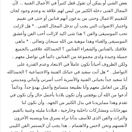
بعض الشي أو يمكن أن تقول قفل كثيراً في الأعمال الفنية … لأن
المجال الفنى دخله الكثير من ليس لهم علاقة به وعدم وجود لجان
للتقييم الاعمال وحتى من يدعون أنهم فنانين أو حتى في تقييم
واختبار الاصوات التي يجب أن تدخل المجال الفنى . * هل لازلت
تحب الموسيقى والفن ؟ هذا شى اكيد لازالت أحب الفن وأعشق
الموسيقى والغناء وهذا موهبة من الله سبحان وتعالى . * ماهى
علاقتك بالفنانين والشعراء الفنانين ؟ الحمدالله علاقتى بالجميع
جميلة وجيدة ولدى مجموعة من الفنانين دائماً في تواصل معهم ..
ولكن الظروف أحياناً تكون عاملاً في الابتعاد وعدم القدرة على
التواصل . * هل أنت سعيد في حياتك الفنية والاجتماعية ؟ الحمدالله
أنا سعيد جداً بحياتى الفنية والأسرية أحب أسرتى وأبنائي ومدينتي
وكل من اتعامل معهم وأنا بطبيعة متسامح وأعمل بهدؤ جداً. ودائماً
أدعوا من الله أن يوفقنى وأن تكون بلادنا بأجمل حال وأن تكون في
تقدم وهذا ممايزيدنا في بذل الكثير من الجهد.. وأن تكون لنا
مهرجانات ومشاركات داخلية وخارجية ، فبلادنا مليئه وغنية بالقيم
والتراث والفن الذى للأسف بدأنا نراه يسرق منا وينسبه الآخرون
لأنفسهم ونحن لاحس ولااهتمام .. هذا يجب أن لايستمر الفن الليبي