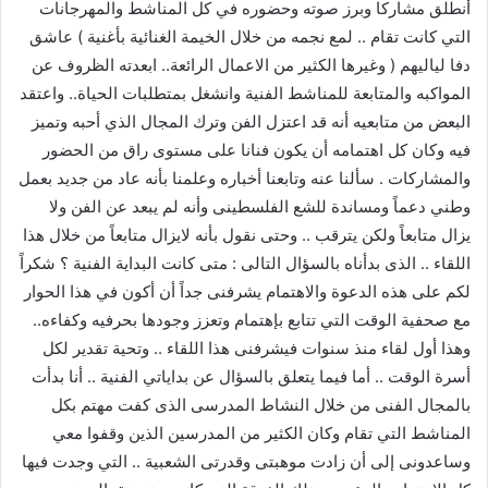
أنطلق مشاركا وبرز صوته وحضوره في كل المناشط والمهرجانات
التي كانت تقام .. لمع نجمه من خلال الخيمة الغنائية بأغنية ) عاشق
دفا لياليهم ( وغيرها الكثير من الاعمال الرائعة.. ابعدته الظروف عن
المواكبه والمتابعة للمناشط الفنية وانشغل بمتطلبات الحياة.. واعتقد
البعض من متابعيه أنه قد اعتزل الفن وترك المجال الذي أحبه وتميز
فيه وكان كل اهتمامه أن يكون فنانا على مستوى راق من الحضور
والمشاركات . سألنا عنه وتابعنا أخباره وعلمنا بأنه عاد من جديد بعمل
وطني دعماً ومساندة للشع الفلسطينى وأنه لم يبعد عن الفن ولا
يزال متابعاً ولكن يترقب .. وحتى نقول بأنه لايزال متابعاً من خلال هذا
اللقاء .. الذى بدأناه بالسؤال التالى : متى كانت البداية الفنية ؟ شكراً
لكم على هذه الدعوة والاهتمام يشرفنى جداً أن أكون في هذا الحوار
مع صحفية الوقت التي تتابع بإهتمام وتعزز وجودها بحرفيه وكفاءه..
وهذا أول لقاء منذ سنوات فيشرفنى هذا اللقاء .. وتحية تقدير لكل
أسرة الوقت .. أما فيما يتعلق بالسؤال عن بداياتي الفنية .. أنا بدأت
بالمجال الفنى من خلال النشاط المدرسى الذى كفت مهتم بكل
المناشط التي تقام وكان الكثير من المدرسين الذين وقفوا معي
وساعدونى إلى أن زادت موهبتى وقدرتى الشعبية .. التي وجدت فيها