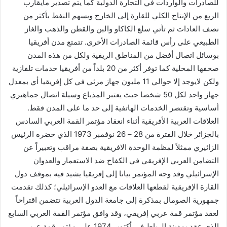
للصادرات والواردات في التجارة الدولية كما يتم تصدير مايقارب
الربع من الإنتاج الكلي للقارة إلى الخارج ويسهم النفط بأكثر من
نصف العادات ثم تأتي سلع الكاكاو والبن والقطن والذهب والغاز
الطبيعي على رأس قائمة الصادرات الأخرى. تتمتع مدن أفريقيا
بوسائل اتصال أفضل من المناطق الريفية ولكل من هذه المدن
صحفها المحلية كما توفر أكثر من 20 بلداً من أفريقيا خدمات تلفازية
ولكن لايوجد إلا حوالي 11 مليون جهاز مرئي في كل إفريقيا أي بمعدل
جهاز واحد لكل 50 شخصا حيث يعتبر المذياع وسيلة اتصال جماهيري
أساسية وتقتصر الخدمات الهاتفية إلى حد ما على المدن فقط.
العلاقات العربية الأفريقية أثناء انعقاد مؤتمر القمة العربي السادس
بالجزائر خلال الفترة من 28 – 26 نوفمبر 1973 الذي حضره الرئيس
الزائيري ممثلاً لمظمة الوحدة الافريقية بصفة مراقب وتعبيراً عن
التضامن العربي الإفريقي في الكفاح ضد الاستعمار والعدوان
الإسرائيلي وقد وجه المؤتمر بيانا إلى إفريقيا يشيد فيه بموقف دول
القارة الإفريقية لقطعها العلاقات مع العدو الإسرائيلي؛ كذلك تقدمت
جمهورية الصومال بمذكرة إلى جامعة الدول العربية تتضمن اقتراحاً
لعقد مؤتمر قمة عربي إفريقي، وقد وافق مؤتمر القمة العربي السابع
الذي عقد بمدينة الرباط في أكتوبر 1974 على مؤتمر قمة عربي