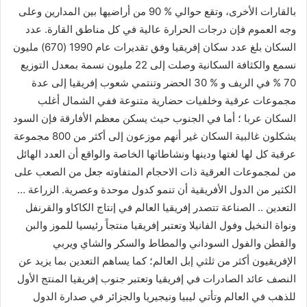
بالقارات الأخرى، وتقع حوالي % 90 من أراضيها بين المدارين وعلى
وجه العموم فإن درجات الحرارة عالية في كل مناطق القارة. عدد
السكان بلغ عدد سكان إفريقيا وفق تقديرات عام 1990 (670) مليون
نسمع والكثافة السكانية وصلت إلى 22 مليون نسمة بمعدل التوزيع
70 % في الريف و % 30 الحضر وتنتمي شعوب إفريقيا إلى عدة
مجموعات عرقية وخلفيات حضارية متنوعة ففي الشمال أغلب
السكان عربا ؛ أما في الجنوب حيث يسكن معظم الأفارقة فإن السود
يشكلون غالبية السكان غير أنهم موزعون إلى أكثر من 800 مجموعة
عرقية كل لها لغتها ودينها ونشاطاتها الخاصة والواقع أن العدد الهائل
من لمجموعات العرقية ذات الاحجام المتفاوته جعل من الصعب على
الكثير من الدول الأفريقية أن تنمو كدول موحدة وعصرية. الزراعة …
التعدين .. الصناعة تتصدر إفريقيا العالم في إنتاج الكاكاو والقرنفل
ونواة النخيل وفول الفانيلا وتعتبر إفريقيا منتجاً رئيسيا للموز والبن
والقطن والفول السوداني والمطاط والسكر والشاي ويربي
الإفريقيون أكثر من ثلثي إبل العالم؛ كما يساهم التعدين بما يزيد عن
النصف عائد الصادرات في إفريقيا وتعتبر جنوب إفريقيا المنتج الأول
للذهب في العالم وتأتي ليبيا ونيجيريا والجزائر في صدارة الدول