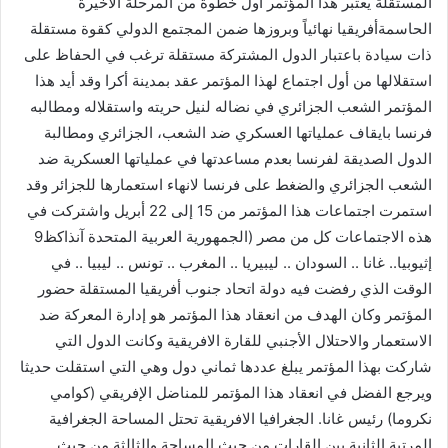
المستقلة يعتبر هذا المؤتمر أول خطوة من المرحلة الأخيرة
الحاسمةأفريقيا نهائياً وبروزها ضمن المجتمع الدولي كقوة مستقلة
ذات سيادة باعتبار الدول المشتركة مستقلة ترغب في الحفاظ على
استقلالها من أول اجتماع لهذا المؤتمر عقد بمدينة أكرا وقد أيد هذا
المؤتمر الشعب الجزائري في نضاله لنيل حريته واستقلاله ومطالبه
فرنسا بايقاف عملياتها العسكري ضد الشعب، الجزائري ومطالبة
الدول الصديقة لفرنسا بعدم مساعدتها في عملياتها العسكرية ضد
الشعب الجزائري والضغط على فرنسا لانهاء استعمارها للجزائر وقد
استمرت اجتماعات هذا المؤتمر من 15 إلى 22 أبريل واشتركت في
هذه الاجتماعات كل من مصر (الجمهورية العربية المتحدة آنذاكظ9
إثيوبيا.. غانا .. السودان .. ليبيريا .. المغرب .. تونس .. ليبيا .. في
الوقت الذي رفضت فيه دولة اتحاد جنوب أفريقيا المستقلة حضور
المؤتمر وكان الهدف من انعقاد هذا المؤتمر هو إدارة المعركة ضد
الاستعمار والاحتلال الأجنبي للقارة الافريقية وكانت الدول التي
شاركت بهذا المؤتمر يبلغ عددها ثماني دول وهي التي استقلت حديثا
ويرجع الفضل في انعقاد هذا المؤتمر للمناضل الإفريقي (كوامي
نكروما) رئيس غانا. الجغرافيا الافريقية تحتل المساحة الجغرافية
المرتبة الثانية بين القارات من حيث المساحة والثالثة من حيث