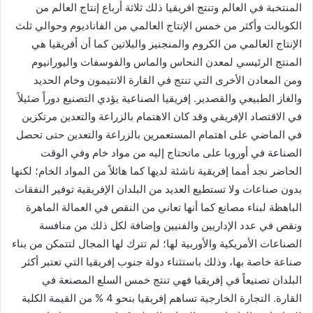
المنتخبة في العالم وتنتج افريقيا ذلك ثلاثة أرباع إنتاج العالم من
الكوبالت وأكثر من خمس الإنتاج العالمي من الفاناديوم وحوالي ثلث
الإنتاج العالمي من الكروم والمنجنيز والبلاتين كما أن أفريقيا هي
المنتج الرئيسي لمعدن النحاس والماس والفوسفات واليورانيوم
ومن المعادن الأخرى التي تنتج في القارة الانتيمون وخام الحديد
والغاز الطبيعي والقصدير. إفريقيا الصناعية يؤدي التصنيع دوراً ضئيلاً
في الاقتصاد الإفريقي وقد كان الاهتمام بالزراعة والتعدين مرتكزين
في الماضي على اهتمام المستعمرين بالزراعة والتعدين حتى تحصل
الصناعة في أوروبا على ماتحتاج إليه من مواد خام وفي الوقت
الحاضر نجد أمما إفريقية ناشئة لديها كما هائلاً من المواد الخام؛ لكنها
بدون صناعات ولا تستطيع العديد من البلدان الإفريقية توفير النفقات
الباهظة لبناء مصانع كما أنها تعاني من النقص في العمالة الماهرة
ونقص في عدد الإداريين والفنيين وإضافة لكل ذلك من منافسة
الصناعات الأمريكية والأوربية لها؛ لم تترك لها المجال لتتمكن من بناء
صناعة خاصة بها، وذلك باستثناء دولة جنوب إفريقيا التي تعتبر أكثر
البلدان تصنيعاً في إفريقيا فهي تنتج خمس السلع المصنعة في
القارة. التجارة الخارجية تساهم إفريقيا بنحو 4 % من القيمة الكلية