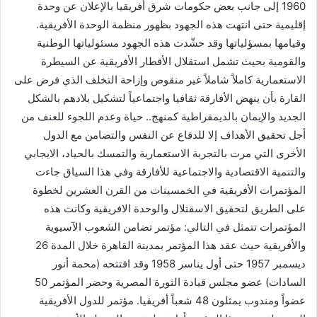
1960 إلى جانب بعض حكومات شرق أفريقيا بالإعلان عن وحدة
إقليمية حتى انتهت هذه الجهود بظهور منظمة الوحدة الأفريقية.
وقيامها بمسؤلياتها وقد حشّدت هذه الجهود مسئولياتها الوطنية
والقومية بحيث تشمل استقلال الأقطار الأفريقية عن السيطرة
الاستعمارية كاملاً شاملاً غير منقوص وإزاحة التخلف الذي فرض على
القارة بأن ينهض الأفارقة ثقافيا واجتماعياً لتشكيل بلادهم بالشكل
الجديد والإيمان بالديمقراطية كمنهج.. حياة وعدم اللجوء للعنف من
أجل تحقيق الأهداف إلا للدفاع عن النفس والتضامن مع الدول
الأخرى التي مرت بالتجربة الاستعمارية والتمسك بالحياد، الايجابي
والتنمية الاقتصادية والاجتماعية للأفارقة وفي هذا السياق جاءت
المؤتمرات الأفريقية في الخمسينات من القرن العشرين لخطوة
على الطريق لتحقيق الاسقتلال والوحدة الافريقية وكانت هذه
المؤتمرات تتمثل في التالي: مؤتمر تضامن الشعوب الآسيوية
والأفريقية حيث عقد هذا المؤتمر بمدينة القاهرة خلال المدة 26
ديسمبر 1957 حتى أول يناسر 1958 وقد افتتحه (محمة أنور
السادات) عضو مجلس قيادة الثورة المصرية وحضر المؤتمر 50
عضواً ومندوب يمثلون 48 شعباً أفريقيا. مؤتمر للدول الأفريقية