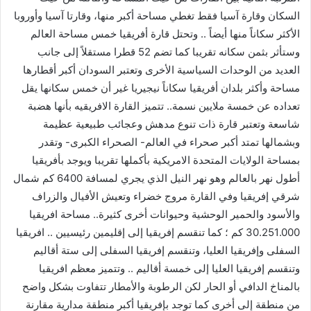
السكان وقارة آسيا فقط تغطي مساحة أكبر منها، وقارتا آسيا وأوروبا
الأكثر سكاناً منها أيضاً .. وتحتل قارة أفريقيا خمس مساحة العالم
وستأثر بثمن سكانه تقريبا كما تضم 52 قطرا مستقلاً إلى جانب
العديد من الوحدات السياسية الأخرى وتعتبر السودان أكبر أقطارها
مساحة وأكثر بلدان أفريقيا سكاناً نيجيريا غير أن خمس سكانها يقل
تعداده عن خمسة ملايين نسمة.. تتميز القارة الافريقيه بأنها هضبة
شاسعة وتعتبر قارة ذات تنوع مدهش وعجائب طبيعية عظيمة
وبشمالها تمتد أكبر صحراء في العالم- الصحراء الكبرى- وتقدر
بمساحة الولايات المتحدة الامريكية بأكملها تقريبا ويوجد بأفريقيا
أطول نهر بالعالم وهو نهر النيل الذي يجري لمسافة 6400 كم شمال
شرقي إفريقيا وفي القارة مروج خضراء وتعيش الأفيال والزراف
والأسود والحمير الوحشية وحيوانات أخرى كثيرة.. مساحة افريقيا
30.251.000 كم ؛ كما تنقسم إفريقيا إلى إقليمين رئيسيين .. افريقيا
السفلى وإفريقيا العليا، وتنقسم إفريقيا السفلى إلى ستة أقاليم
وتنقسم إفريقيا العليا إلى خمسة أقاليم .. وتتميز معظم افريقيا
بالمناخ الدافي أو الحار لكن الرطوبة والأمطار تتفاوت بشكل واضح
من منطقة إلى أخرى كما توجد بإفريقيا أكبر منطقة مدارية مقارنة