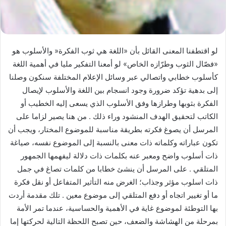
لو اقتطفنا المعنى القائل بأن «اللغة هي ثوب الفكرة« والأسلوب هو
«فصّال الثوب وطرّازه الخاص» لو أمعنا التفكير مليا في أهمية اللغة
كأسلوب خطابي واتصالي عبر وسائل الإعلام المختلفة سنكون وصلنا
إلى بدهية تؤكد ضرورة وجود انسجام بين اللغة والأسلوب لإيصال
الفكرة بثوبها وطرازها وفق الأسلوب الذي يسعى إليه الخطيب أو
الكاتب لتحقيق الهدف المنشود وراء ذلك . من هنا يصير لزاما على
المرسل أن يصوغ فكرته بطريقة مناسبة للموضوع المختار، ويجب أن
تكون عباراته وكلماته ذات معنى بالنسبة إلى الموضوع نفسه، صياغة
ذات أسلوب واضح ومعبر عنه بكلمات ذات دلالة ليفهمها الجمهور
المتلقي . على المرسل أن ينشئ خطابا من كلمات تصاغ في جمل
ذات اسلوب مؤثر وجذاب؛ الغرض منه التأثير المتفاعل أو نقل فكرة
ما أو تغيير اتجاه أو دفع المتلقي إلى موضوع معين . تلك مقدمة أردت
بها التوطئة لموضوع غاية في الأهمية والحساسية، عندما تمر الأمة
بمرحلة من الهشاشة والضعف، حين تصبح اللحظة التالية لحركتها إما