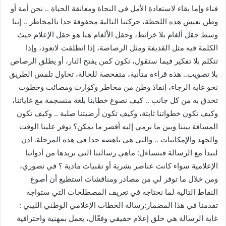
فناء وإما بقاء لاستعادة الأمل في النجاة ومعانقة الحياة .. نحن أمة أو
وطن نعيش هذه اللحظة، حركتنا التالية محفوفة جدا بالمخاطر .. إننا
وسط حقل ألغام بلا خرائط، وحقل الألغام هنا هو حقل الإعلام حيث
الكلمة فيه مثل القذيفة ومثل الرصاصة، إذا انطلقت لاتعود، وإذا
تتكلم بلا تفكير فيما ستقول، تكون كمن يفتح النار، أو يطلق الرصاص
بلا تصويب.. هذه قراءة متأنية، متفحصة للحالة، تحاول تلمس الطريق
نحو غاية الرجاء، إنقاذ وطن من مخاطر وكوارث ومصائب وخطوب
تحدق به من كل جانب .. كيف نصوغ خطابنا بلغة منسجمة مع غاياتنا،
وكيف تكون خطواتنا ثابتة، وكيف تكون أرضيتنا صلبة .. وكيف تكون
المسافة بيننا وبين ما نرمي إليه أقصر ما يمكن؟ توفر علينا الوقت
والجهد والإمكانيات .. والتي هي باهضه جدا في هذه المرحلة. اذن
لنبدأ مع الرسالة فنتساءل: ماهي رسالتنا التي نريدها من أدواتنا
الإعلامية سواء كانت عناصر بشرية أو تقنيات مادية ؟ في تصوري،
ومن خلال ما توفر لي من مصادر ومناقشات استطيع أن أصوغ
النقاط التالية لما نحتاجه في تعريف المصطلحات التي ستواجه
تقدمنا في هذا المضمار:رسالة الخطاب الإعلامي الوطني الليبي :
غاية الرسالة هي خلق إعلام حقيقي وفعّال، يعمل بمهنية واحترافية