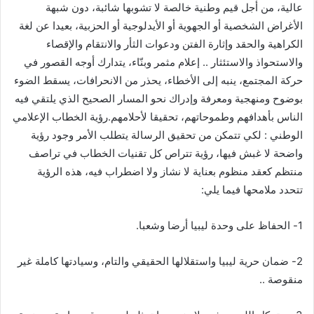
عالية، من أجل قيم وطنية خالصة لا تشوبها شائبة، دون شبهة
الأغراض الشخصية أو الجهوية أو الأيدلوجية أو الحزبية، بعيدا عن لغة
الكراهية والحقد وإثارة الفتن ودعوات الثأر والانتقام والإقصاء
والاستحواذ والاستئثار .. إعلام مثمر وبنّاء، يتدارك أوجه القصور في
حركة المجتمع، ينبه إلى الأخطاء، يحذر من الانحرافات، يسقط الضوء
بوضوح ومنهجية ومعرفة وإدراك نحو المسار الصحيح الذي يلتقي فيه
الناس بأهدافهم وطموحاتهم، تحقيقا لأحلامهم.رؤية الخطاب الإعلامي
الوطني : لكي تتمكن من تحقيق الرسالة يتطلب الأمر وجود رؤية
واضحة لا غبش فيها، رؤية تتراص كل تقنيات الخطاب في تراصف
منتظم كعقد منظوم بعناية لا نشاز ولا اضطراب فيه، هذه الرؤية
تتحدد ملامحها فيما يلي:
1- الحفاظ على وحدة ليبيا أرضا وشعبا.
2- ضمان حرية ليبيا واستقلالها الحقيقي والتام، وسيادتها كاملة غير
منقوصة ..