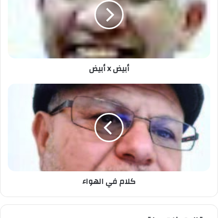
أبيض x أبيض
كلام في الهواء