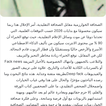
الصحافة الخوارزمية مقابل الصحافة التقليدية، أمر الإحلال هذا ربما
سيكون محسومًا مع بدايات 2026 حسب التوقعات العلمية، التي
تحدثنا دومًا عن موت وسائل الإعلام التقليدية، حيث توقع الخبراء أن
90 % من محتوى الانترنت سيكون من تأليف الذكاء الاصطناعي
الأسرع والأرخص حاليًا ومستقبليًا وأن قطار الربوت قادم لامحالة.
لكن في المقابل، توقع الخبراء زيادة مخاطر التحيز والتزييف
والتلاعب بالجمهور، وانتهاك الخصوصية بالأخبار المزيفة Fack news
أو بالسرديات الكاذبة للأحداث والتاريخ، علاوة على تزييف الصور
والفيديوهات Deep fackبطريقة متقنة وجذابة. هذه نتائج البحوث وما
رصده الباحثون مؤخرًا، والحال على هذا وفي غياب الخيارات
واضمحلال الصحفي التقليدي، ما على الصحفيين كتاب الورقة
والقلم، إلا حزم حقائبهم ومغادرة عالم لم يعد عالمهم، ومهنة
استبدلتهم بالربوتات مع أول فرصة وسانحة.. وعلى فكرة صحافة
الخوارزميات سيكون بمقدورها ترجمة ونشر المضامين الصحافية