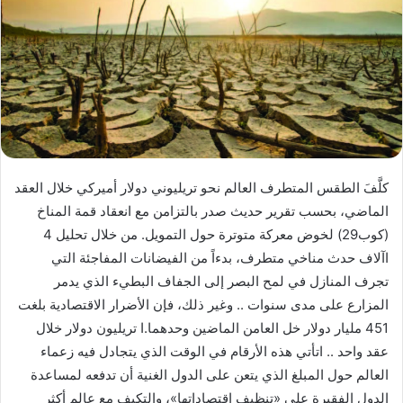
كلَّفَ الطقس المتطرف العالم نحو تريليوني دولار أميركي خلال العقد
الماضي، بحسب تقرير حديث صدر بالتزامن مع انعقاد قمة المناخ
(كوب29) لخوض معركة متوترة حول التمويل. من خلال تحليل 4
اآلاف حدث مناخي متطرف، بدءاً من الفيضانات المفاجئة التي
تجرف المنازل في لمح البصر إلى الجفاف البطيء الذي يدمر
المزارع على مدى سنوات .. وغير ذلك، فإن الأضرار الاقتصادية بلغت
451 مليار دولار خل العامن الماضين وحدهما.ا تريليون دولار خلال
عقد واحد .. اتأتي هذه الأرقام في الوقت الذي يتجادل فيه زعماء
العالم حول المبلغ الذي يتعن على الدول الغنية أن تدفعه لمساعدة
الدول الفقيرة على «تنظيف اقتصاداتها»، والتكيف مع عالم أكثر