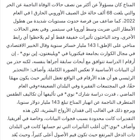
المناخ كان مسؤولاً عن أكثر من نصف حالات الوفاة الناجمة عن الحر
والتي بلغت 68 ألف حالة خل الصيف الأوروبي الحارق ا في العام
2022، كما ضاعف من فرصة حدوث مستويات شديدة من هطول
الأمطار التي ضربت وسط أوروبا في سبتمبر. وفي بعض الحالات
الأخرى، وجد الباحثون تأثيرات خفيفة فقط أو لم يلاحظوا أي رابط
مناخي على الإطق.ا 143 مليار خسائر سنوية وقال الخبير الاقتصادي
في مجال الكوارث بجامعة فيكتوريا في *ويلينغتون، إين نوي* ، إن
أرقام ا الدراسة تتوافق مع أبحاث سابقة أجراها بنفسه، لكنه حذر من
أن البيانات الأساسية لا تعكس الصورة الكاملة. وأضاف: «التحذير
الرئيسي هو أن هذه الأرقام في الواقع تغفل التأثير حيث يكون مهمًا
حقًا، في المجتمعات الفقيرة وفي البلدان الضعيفة»وفي العام
الماضي ، قدرت دراسة شارك* نوي* في تأليفها أن تكاليف الطقس
المتطرف الناجمة عن انهيار المناخ تبلغ 143 مليار دولار سنويا،
ويرجع ذلك في الغالب إلى فقدان الأرواح البشرية، لكن هذه
التقديرات كانت محدودة بسبب فجوات البيانات، وخاصة في أفريقيا.
وأضاف *نوي:*إن أغلب التأثيرات التي تم حسابها كانت في البلدان
ذات الدخل المرتفع حيث تكون قيم الأصول أعلى كثيراً، وحيث يُعَد