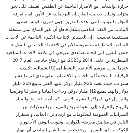
حرارة، والتعامل مع الأضرار الناجمة عن الطقس العنيف على نحو
متزايد. ونقلت صحيفة الغارديان البريطانية عن الأمن العام لغرفة
التجارة الدولية، التي أعدت التقرير، جون دنتون ، قوله : «تظهر
البيانات من العقد الماضي بشكل قاطع أن تغير المناخ ليس مشكلة
مستقبلية فحسب .. إن الخسائر الإنتاجية الكبرى الناجمة عن الأحداث
المناخية المتطرفة محسوسة الآن في الاقتصاد الحقيقي بالفعل.»
خلص التقرير إلى اتجاه تصاعدي تدريجي في تكلفة الأحداث المناخية
المتطرفة بن عامي 2014 و2023، مع ارتفاع حاد في العام 2017
عندما ضرب موسم الأعاصير النشط أميركا الشمالية. تكبدت
الولايات المتحدة أكبر الخسائر الاقتصادية على مدى فترة العشر
سنوات، حيث بلغت 935 مليار دولار، تليها الصن بمبلغ 268 مليار
دولار والهند بمبلغ 112 مليار دولار. وجاءت ألمانيا وأستراليا وفرنسا
والبرازيل في المراكز العشرة الأولى . كما أدت الحرائق والمياه
والرياح والحرارة إلى محو المزيد والمزيد من الدولارات من
الميزانيات العمومية للحكومات مع ازدياد ثراء العالم، واستقرار
الناس في مناطق معرضة للكوارث، وتلويث الوقود الأحفوري
الكوكب، وفق التقرير . ووجدت دراسة الشهر الماضي أن انهيار