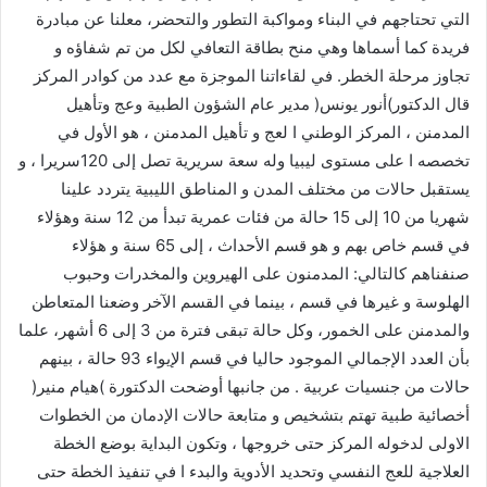
التي تحتاجهم في البناء ومواكبة التطور والتحضر، معلنا عن مبادرة
فريدة كما أسماها وهي منح بطاقة التعافي لكل من تم شفاؤه و
تجاوز مرحلة الخطر. في لقاءاتنا الموجزة مع عدد من كوادر المركز
قال الدكتور)أنور يونس( مدير عام الشؤون الطبية وعج وتأهيل
المدمنن ، المركز الوطني ا لعج و تأهيل المدمنن ، هو الأول في
تخصصه ا على مستوى ليبيا وله سعة سريرية تصل إلى 120سريرا ، و
يستقبل حالات من مختلف المدن و المناطق الليبية يتردد علينا
شهريا من 10 إلى 15 حالة من فئات عمرية تبدأ من 12 سنة وهؤلاء
في قسم خاص بهم و هو قسم الأحداث ، إلى 65 سنة و هؤلاء
صنفناهم كالتالي: المدمنون على الهيروين والمخدرات وحبوب
الهلوسة و غيرها في قسم ، بينما في القسم الآخر وضعنا المتعاطن
والمدمنن على الخمور، وكل حالة تبقى فترة من 3 إلى 6 أشهر، علما
بأن العدد الإجمالي الموجود حاليا في قسم الإيواء 93 حالة ، بينهم
حالات من جنسيات عربية . من جانبها أوضحت الدكتورة )هيام منير(
أخصائية طبية تهتم بتشخيص و متابعة حالات الإدمان من الخطوات
الاولى لدخوله المركز حتى خروجها ، وتكون البداية بوضع الخطة
العلاجية للعج النفسي وتحديد الأدوية والبدء ا في تنفيذ الخطة حتى