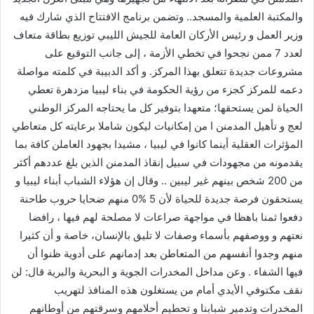
والمكتبة العلمية والمسجد.. وتضمن برنامج الافتتاح الذي شارك فيه
وزير العمل و رئيس الأركان العامة للجيش الليبي توزيع بطاقة متعاف
لعدد 7 ممن نجحوا في تخطي الأزمة ، إلى جانب التوقيع على
مشروعات جديدة تتعلق بهذا المركز. و أكد الدبيبة في كلمته مواصلة
دعمه للمركز كجزء من رؤية الحكومة في بناء ليبيا مزدهرة تعطي
الحياة لمن يستحقها؛ متعهدا بتوفير كل ما يحتاجه المركز الوطني
لعج و تأهيل المدمنن ا من إمكانيات ليكون شاملا برعايته كل متعاطي
المؤثرات العقلية أينما كانوا في ليبيا ، مشيدا بجهود العاملن كافة بما
يقدمونه من مجهودات في سبيل إنقاذ المدمنن الذين بلغ عددهم أكثر
من 200 شخص بينهم غير ليبين .. وقال إن هؤلاء الشباب أبناء ليبيا و
يستحقون فرصة جديدة للحياة لأن 5 %0 منهم ضحايا حروب طاحنة
دفعوا ثمنا باهظا في مواجهة صراعات لا مصلحة لهم فيها ، رافضا
نعتهم و ووصفهم بأسماء وصفات لا تليق بالإنسان، خاصة و أن كثيرا
منهم وجدوا أنفسهم من المتعاطن بعد إدمانهم على أدوية ظنوا أن
فيها الشفاء . وعن مداخل المخدرات الجوية و البحرية والبرية قال: لن
نقف مكتوفي الأيدي أمام من يستغلون هذه المنافذ لتهريب
المخدرات وتدمير شبابنا و تحطيم أحلامهم وسرقتهم من أوطانهم