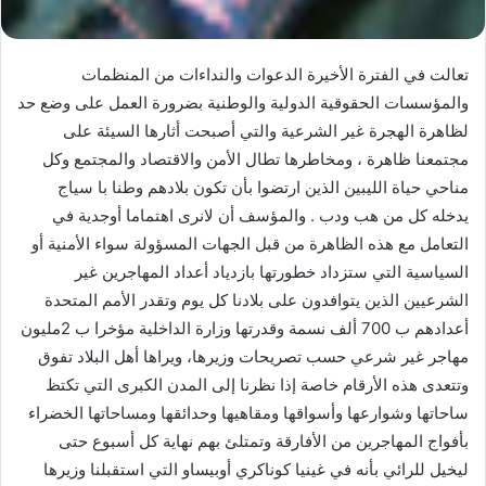
تعالت في الفترة الأخيرة الدعوات والنداءات من المنظمات
والمؤسسات الحقوقية الدولية والوطنية بضرورة العمل على وضع حد
لظاهرة الهجرة غير الشرعية والتي أصبحت أثارها السيئة على
مجتمعنا ظاهرة ، ومخاطرها تطال الأمن والاقتصاد والمجتمع وكل
مناحي حياة الليبين الذين ارتضوا بأن تكون بلادهم وطنا با سياج
يدخله كل من هب ودب . والمؤسف أن لانرى اهتماما أوجدية في
التعامل مع هذه الظاهرة من قبل الجهات المسؤولة سواء الأمنية أو
السياسية التي ستزداد خطورتها بازدياد أعداد المهاجرين غير
الشرعيين الذين يتوافدون على بلادنا كل يوم وتقدر الأمم المتحدة
أعدادهم ب 700 ألف نسمة وقدرتها وزارة الداخلية مؤخرا ب 2مليون
مهاجر غير شرعي حسب تصريحات وزيرها، ويراها أهل البلاد تفوق
وتتعدى هذه الأرقام خاصة إذا نظرنا إلى المدن الكبرى التي تكتظ
ساحاتها وشوارعها وأسواقها ومقاهيها وحدائقها ومساحاتها الخضراء
بأفواج المهاجرين من الأفارقة وتمتلئ بهم نهاية كل أسبوع حتى
ليخيل للرائي بأنه في غينيا كوناكري أوبيساو التي استقبلنا وزيرها