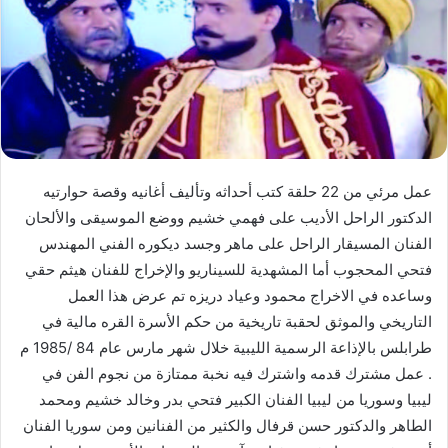
عمل مرئي من 22 حلقة كتب أحداثه وتأليف أغانيه وقصة حوارتيه
الدكتور الراحل الأديب على فهمي خشيم ووضع الموسيقى والألحان
الفنان المسيقار الراحل على ماهر وجسد ديكوره الفني المهندس
فتحي المحجوب أما المشهدية للسيناريو والإخراج للفنان هيثم حقي
وساعده في الاخراج محمود وعياد دريزه تم عرض هذا العمل
التاريخي والموثق لحقبة تاريخية من حكم الأسرة القره مالية في
طرابلس بالإذاعة الرسمية الليبية خلال شهر مارس عام 84 /1985 م
. عمل مشترك قدمه واشترك فيه نخبة ممتازة من نجوم الفن في
ليبيا وسوريا من ليبيا الفنان الكبير فتحي بدر وخالد خشيم ومحمد
الطاهر والدكتور حسن قرفال والكثير من الفنانين ومن سوريا الفنان