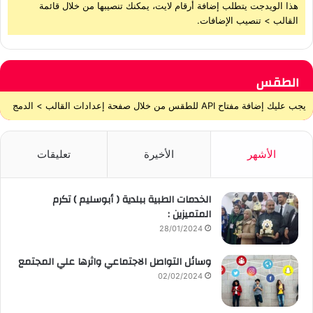
هذا الويدجت يتطلب إضافة أرقام لايت، يمكنك تنصيبها من خلال قائمة
القالب > تنصيب الإضافات.
الطقس
يجب عليك إضافة مفتاح API للطقس من خلال صفحة إعدادات القالب > الدمج
الأشهر
الأخيرة
تعليقات
الخدمات الطبية ببلدية ( أبوسليم ) تكرم
المتميزين :
28/01/2024
وسائل التواصل الاجتماعي واثرها علي المجتمع
02/02/2024