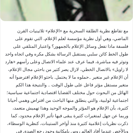
مع تقاطع نظرية الطلقة السحرية مع «الإعلام» ثلاثينيات القرن
الماضي، وهي أول نظرية مؤسسة لعلم الإعلام، التي تقوم على
فلسفة ماذا تفعل وسائل الإعلام بالجمهور؟ واعتبار المتلقي على
طول الخط كائن سلبي يستقبل الرسالة بشكل مكره وفي اتجاه واحد
وتوثر فيه مباشرة، فيما عرف عند علماء الاتصال وعلى رأسهم «هارد
لا زاويل» بالاتصال الخطي، لازال يصر كثير من باحثي مجال الإعلام،
أن الإعلام غير متغير ..حملوه ما لا يحتمل. باحثو الإعلام افترضوا أنه
متغير مستقل مؤثر فاعل على طول الوقت .. والنتيجة هذا الكم
الهائل من البحوث حول مختلف القضايا اقتصادية اجتماعية سياسية؛
اجتماعية لولبية، والتي ينطلق منها الباحث من افتراض وهمي أحيانا
كثيرة، بأن الإعلام هو المؤثر والموجه الوحيد وهذا تهميش متعمد،
وربما عن جهل لمتغيرات كثيرة يبقى فيها تأثير الإعلام محدود، كما
ذكرت نظريات إعلامية كثيرة منذ أواخر الستينات، كنظرية الوسطاء،
وبالأخص عندما أفاد العالم روس بإمكانية وجود رجع الصدى في