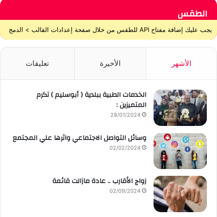
الطقس
يجب عليك إضافة مفتاح API للطقس من خلال صفحة إعدادات القالب > الدمج
الأشهر
الأخيرة
تعليقات
الخدمات الطبية ببلدية ( أبوسليم ) تكرم
المتميزين :
28/01/2024
وسائل التواصل الاجتماعي واثرها علي المجتمع
02/02/2024
زواج الأقارب .. عادة مازالت قائمة
02/09/2024