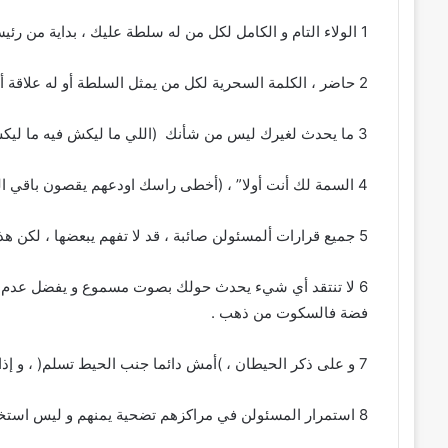
1 الولاء التام و الكامل لكل من له سلطة عليك ، بداية من رئيسك المباشر في العمل صعودا إلى قمة الهرم .
2 حاضر ، الكلمة السحرية لكل من يمثل السلطة أو له علاقة أو قرابة بهم .
3 ما يحدث لغيرك ليس من شأنك (اللي ما ليكش فيه ما ليكش دعوة بيه).
4 السمة لك أنت أولا” ، (أخطى راسك اودعهم يقصون باقي الروس).
5 جميع قرارات ألمسئولن صائبة ، قد لا تفهم يبعضها ، لكن هذا عيب فيك و ليس في القرارات.
6 لا تنتقد أي شيء يحدث حولك بصوت مسموع و يفضل عدم فعل
فضة فالسكوت من ذهب .
7 و على ذكر الحيطان ، )أمش دائما جنب الحيط تسلم( ، و إذا لم تجد حيطا لا مانع من أن تبنيه لتسير في ظله .
8 استمرار المسئولن في مراكزهم تضحية يمنهم و ليس استخفافا بك ، يجب أن تقابل ذلك بالعرفان .