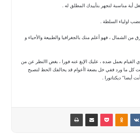
من الشمال ، فهو أعلم منك بالجغرافيا والطبيعة والأحياء و
القيام بعمل ضده ، عليك الإبغ عنه فورا ، بغض االنظر عن من
قت كل ما ورد ففي خل بضعة اأعوام قد يحالفك الحظ لتصبح
 أيضا” ديكتاتورا .
بوكيت
Odnoklassniki
مشاركة عبر البريد
طباعة