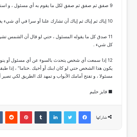
9 صفق ثم صفق ثم صفق لكل ما يقوم به أي مسئول ، و استغل أية مناسبة لتجهر بتأييدك المطلق له .
10 إياك ثم إياك ثم إياك أن تشارك علنا أو سرا في أي شيء يغضب اولياء السلطة .
11 صدق كل ما يقوله المسئول ، حتي لو قال أن الشمس تشرق 
كل شيء .
12 إذا سمعت أي شخص يتحدث بالسوء عن أي مسئول أو ينوي 
يكون هذا الشخص حتي لو كان ابنك أو أخيك .ختاما” ، إذا طب
مسئولا ، و تفتح أمامك الأبواب و تمهد لك الطريق لكي تصير أنت
■ فايز حليم
فيسبوك
تويتر
لينكدإن
بينتيريست
شاركها