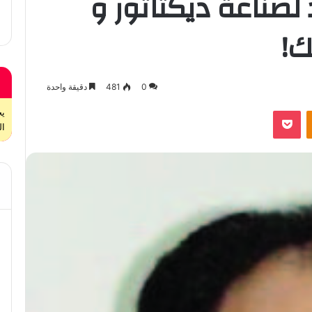
 لصناعة ديكتاتور و
ك!
0
481
دقيقة واحدة
بوكيت
Odnoklassniki
ال