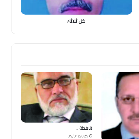
كل ثلاثاء
(نافذة) ..
09/01/2025