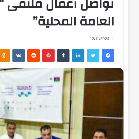
تواصل أعمال ملتقى “ت
العامة المحلية”
12/11/2024
فيسبوك
تويتر
لينكدإن
بينتيريست