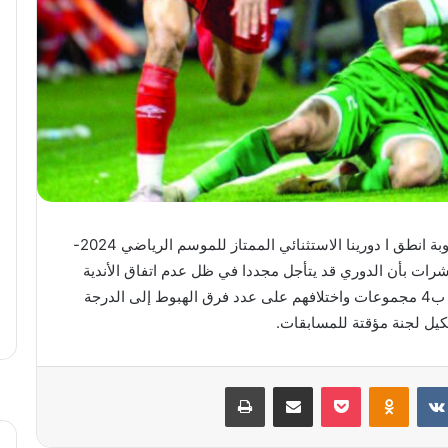
يرجح الكثير من المتابع والقريبين ن من دائرة اتحاد الكرة صعوبة انطق ا دورينا الاستثنائي الممتاز للموسم الرياضي 2024-
 الجاري. وتشير المؤشرات بأن الدوري قد يتأجل مجددا في ظل عدم اتفاق الأندية
فيما بينها على طريقة وتنظيم الدوري بنظام المجموعت أو ن ب4 مجموعات واختلافهم على عدد فرق الهبوط إلى الدرجة
شكيل لجنة مؤقتة للمسابقات.
بوكيت
Odnoklassniki
مشاركة عبر البريد
طباعة