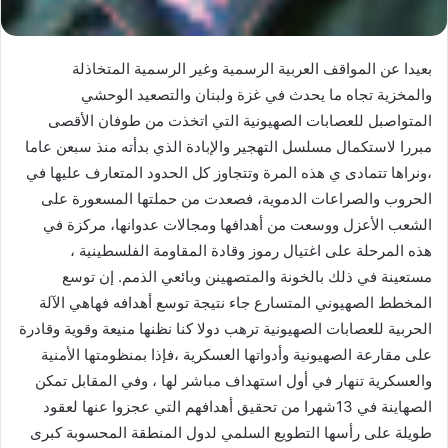
بعيدا عن المواقف العربية الرسمية وغير الرسمية المتخاذلة
والمخزية تجاه ما يحدث في غزة ولبنان والتصعيد الوحشي
المتواصبل للعصابات الصهيونية التي اتخذت من طوفان الأقصى
مبررا لاستكمال مسلسل التهجير والإبادة الذي بدأته منذ سبعن عاما
،ونراها تتمادى ي هذه المرة وتتجاوز كل الحدود المتعارف عليها في
الحروب والصراعات الدموية، فصعدت من حملتها المسعورة على
الشعب الأعزل ووسعت من أهدافها ومجالات عدوانها، مركزة في
هذه المرحلة على اغتيال رموز وقادة المقاومة الفلسطينية ،
مستعينة في ذلك بالخونة والمتصهينن وبائعي الذمم. إن توسع
المخطط الصهيوني المتسارع جاء نتيجة توسع أهدافه فهاهي الآلة
الحربية للعصابات الصهيونية ترهب دولا كنا نظنها منيعة وقوية وقادرة
على مقارعة الصهيونية وأدواتها العسكرية ،فإذا بمنظومتها الأمنية
والعسكرية تنهار في أول استهداف مباشر لها ، وفي المقابل تمكن
الصهاينة في 13شهرا من تحقيق أهدافهم التي عجزوا عنها لعقود
طويلة على رأسها التطويع السلمي لدول المنطقة المحسوبة كبرى