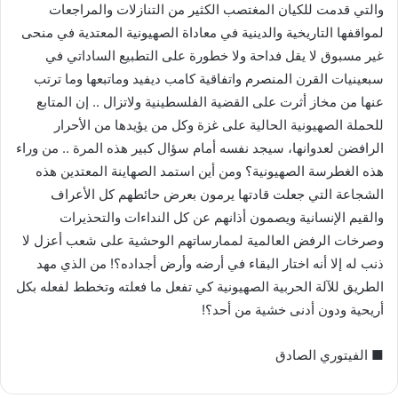
والتي قدمت للكيان المغتصب الكثير من التنازلات والمراجعات
لمواقفها التاريخية والدينية في معاداة الصهيونية المعتدية في منحى
غير مسبوق لا يقل فداحة ولا خطورة على التطبيع الساداتي في
سبعينيات القرن المنصرم واتفاقية كامب ديفيد وماتبعها وما ترتب
عنها من مخاز أثرت على القضية الفلسطينية ولاتزال .. إن المتابع
للحملة الصهيونية الحالية على غزة وكل من يؤيدها من الأحرار
الرافضن لعدوانها، سيجد نفسه أمام سؤال كبير هذه المرة .. من وراء
هذه الغطرسة الصهيونية؟ ومن أين استمد الصهاينة المعتدين هذه
الشجاعة التي جعلت قادتها يرمون بعرض حائطهم كل الأعراف
والقيم الإنسانية ويصمون أذانهم عن كل النداءات والتحذيرات
وصرخات الرفض العالمية لممارساتهم الوحشية على شعب أعزل لا
ذنب له إلا أنه اختار البقاء في أرضه وأرض أجداده؟! من الذي مهد
الطريق للآلة الحربية الصهيونية كي تفعل ما فعلته وتخطط لفعله بكل
أريحية ودون أدنى خشية من أحد؟!
■ الفيتوري الصادق