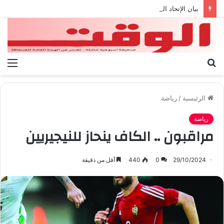
بيان الإتحاد الوطنى العام لعمال ليبيا
بحث
الق
عن
الرئيسية
/
رياضة
رياضة
مراقبون .. الكاف ينحاز للنيجيريين
29/10/2024
0
440
أقل من دقيقة