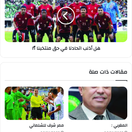
هل أذنب اتحادنا في حق منتخبنا ؟ّ!
مقالات ذات صلة
المغربي :
ممر شرف للشلماني