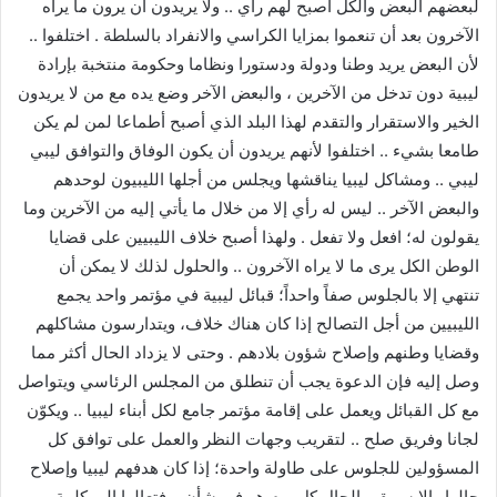
لبعضهم البعض والكل أصبح لهم رأي .. ولا يريدون أن يرون ما يراه
الآخرون بعد أن تنعموا بمزايا الكراسي والانفراد بالسلطة . اختلفوا ..
لأن البعض يريد وطنا ودولة ودستورا ونظاما وحكومة منتخبة بإرادة
ليبية دون تدخل من الآخرين ، والبعض الآخر وضع يده مع من لا يريدون
الخير والاستقرار والتقدم لهذا البلد الذي أصبح أطماعا لمن لم يكن
طامعا بشيء .. اختلفوا لأنهم يريدون أن يكون الوفاق والتوافق ليبي
ليبي .. ومشاكل ليبيا يناقشها ويجلس من أجلها الليبيون لوحدهم
والبعض الآخر .. ليس له رأي إلا من خلال ما يأتي إليه من الآخرين وما
يقولون له؛ افعل ولا تفعل . ولهذا أصبح خلاف الليبيين على قضايا
الوطن الكل يرى ما لا يراه الآخرون .. والحلول لذلك لا يمكن أن
تنتهي إلا بالجلوس صفاً واحداً؛ قبائل ليبية في مؤتمر واحد يجمع
الليبيين من أجل التصالح إذا كان هناك خلاف، ويتدارسون مشاكلهم
وقضايا وطنهم وإصلاح شؤون بلادهم . وحتى لا يزداد الحال أكثر مما
وصل إليه فإن الدعوة يجب أن تنطلق من المجلس الرئاسي ويتواصل
مع كل القبائل ويعمل على إقامة مؤتمر جامع لكل أبناء ليبيا .. ويكوّن
لجانا وفريق صلح .. لتقريب وجهات النظر والعمل على توافق كل
المسؤولين للجلوس على طاولة واحدة؛ إذا كان هدفهم ليبيا وإصلاح
حالها وإلا سيبقى الحال كل يوم هو في شأن .. فتعالوا إلى كلمة