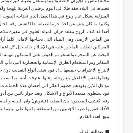
محبة الناس والجيران خاصة وانهما يتمتعان بطيبة كبيرة ومنز
قضياها في البلاد فقد ظلا الى اليوم يرطنان العربية بلهجة ول
المنزلية بشكل عام وبرع في هذا العمل الذي تحتاجه البيوت ال
وكثيرا ما كان يعف عن اخذ اجرة الصيانة اذا اكتشف رقة الحال
أحدا قد كلف الزوج بتفقد خزان المياه العلوي في مقبرة ملاصق
من الماجن الأرضي وهي المياه التي يحتاجها الأهالي كلما أرا
المسكين الطلب المأجور عليه في الإسلام حاله حال كل اعمال
البحث عن السحرة والسحر تم القبض على المسكين بتهمة الد
المقابر وتم استخدام الطرق الإنسانية والحضارية التي دأب ا
لانتزاع الاعترافات جميعها .. اذاقوه شتى أنواع التعذيب دو
وفعلوا نفس الافاعيل مع زوجته وعلها اعترفت أيضا بما ن
مع كل الذين يقودهم حظهم العاثر الى أحضان هذه الجماعات 
فوذ سلطوي متعدد الأنواع و الاشكال وبعد حوار بائس بين أدو
رقة اكتشف المعذبون بان القضية (فشوش) وان النيابة والقضاء 
الأدلة فقرروا طرد الاجنبيين من المنطقة وكتبوا على بيتهما عبا
يتبع العدد القادم
■ عبدالله الوافي