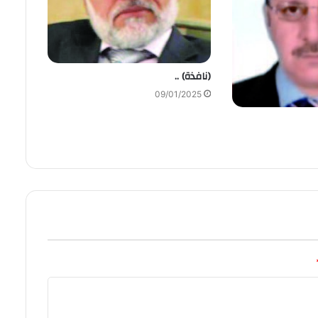
(نافذة) ..
09/01/2025