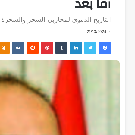
أما بعد
التاريخ الدموي لمحاربي السحر والسحرة (2
21/10/2024
فيسبوك
تويتر
لينكدإن
بينتيريست