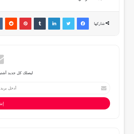
فيسبوك
تويتر
لينكدإن
بينتيريست
شاركها
ليصلك كل جديد أشترك
أدخل
بريدك
الإلكتروني