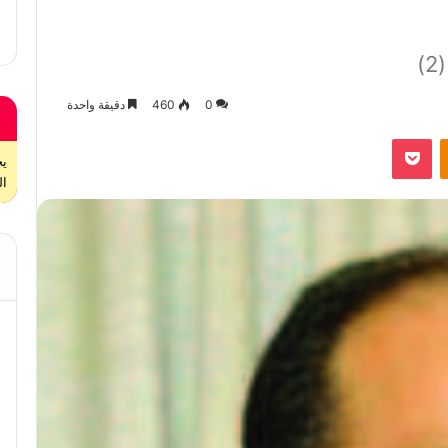
)
0
460
دقيقة واحدة
بوكيت
Odnoklassniki
ال