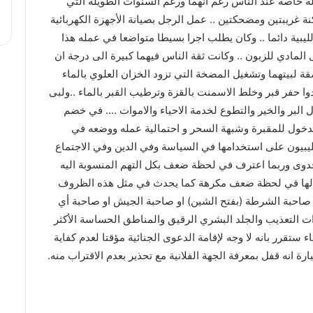
لة خاصة عند الناس رغم انهما ورغم السنوات الطويلة التي
كنة غريبتين ومضحكتين .. عمل الرجل بصيانة الأجهزة الكهربائية
ليبية دائما .. وكان يطلب اجرا بسيطا متواضعا في عمله هذا
 المادي للزبون .. وكانت ثقة الناس فيهما كبيرة الى درجة ان
ة لبيتهما وتشغيل المضخة التي تزود الخزان العلوي بالماء
دوا حفر قبر وخلط الاسمنت بالقزة وترطيب القبر بالماء ..ولبى
 البر والخير والتطوع لخدمة الاحياء والاموات …. في خضم
خول للمقبرة وشبهة السحر و احتمالية عمله ووضعه في
لليبيون على استخدامها في السياسة وفي الدين وفي الاجتماع
ن جدوى وربما اعترف في لحظة ضعف بكل التهم المنسوبة اليه
سب لها في لحظة ضعف مكرهة كما يحدث في مثل هذه الظروف
صاحبة الشرطة (بفتح الشين) او صاحبة الجيش او صاحبة أي
ات التعذيب والجلد البشري الرقيق والمناطق الحساسة الأكثر
ستقرر بانه لا وجه لإقامة الدعوى الجنائية مؤقتا لعدم كفاية
رة انه قفل بمعرفة الجهة الفلانية مع تحذير بعدم الاقتراب منه.