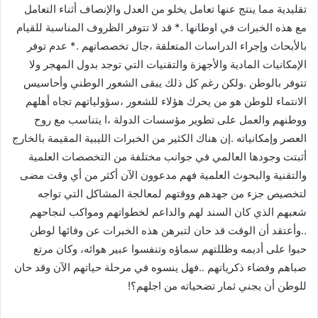
تقليدية مما ينتج عنها تعامل يخلو من العدل والإنصاف أثناء التعامل
مع هذه الخبرات في اوطانها .* قد لا تتوفر الظروف المناسبة للقيام
بالأبحاث وإجراء الدراسات المتعلقة ،جال تخصصاتهم .* عدم توفر
الإمكانيات المادية والأجهزة والتقنيات التي توجد بدول المهجر ولا
تتوفر بالوطن .ولكن رغم كل ذلك يبقى الشعور الوطني وأحاسيس
الانتماء للوطن هو من يحرك هؤلاء للشعور ،سؤولياتهم تجاه أهلهم
ووطنهم والعمل على تطوير مؤسسات الدولة ،ا يتناسب مع روح
العصر وإمكانياته .إن هناك الكثير من الخبرات الليبية المقيمة بالخارج
أثبتت وجودها العالمي في جوانب مختلفة من التخصصات العلمية
والتقنية والبحوث العلمية فهم مدعوون الآن أكثر من أي وقت مضى
لتخصيص جزء من جهدهم ووقتهم لمعالجة المشاكل التي تواجه
شعبهم الذي كان السند لهم والداعم لخطواتهم ومواكب لنجاحهم
..وأعتقد أن الوقت قد حان لتبرهن هذه الخبرات عن وفائها لوطن
حبوا على أديمه وظللتهم سماؤه وتنفسوا عبير هوائه، وكان مرتع
صباهم وفضاء ذكرياتهم ..فهل ينسوه في مرحلة حياتهم الآن وقد حان
للوطن أن يجني ثمار تضحياته من اجلهم؟!