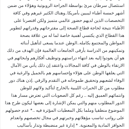
استئصال سرطان مرئ بواسطة الجراحة الروبوتية وهؤلاء من ضمن
أشهر خمسة أطباء ليبيين بأمريكا..وهناك الكثير غيرهم وفي كافة
التخصصات الذين لديهم حضور عالمي متميز ولكن اقتصرنا على
الأطباء نتيجة لحاجة قطاع الصحة إلى مقترحاتهم وقدراتهم لتطوير
هذا القطاع الذي يكتسي أهمية خاصة لما له من علاقة بصحة
المواطن والمجتمع بكامله..الوطن عندما يسعى لتأهيل أبنائه
وتمكينهم من الدراسة بأرقى الجامعات العالمية فإن الهدف من ذلك
هو أن يعودوا إليه بعد انتهاء دراستهم وتوظيف أفكارهم وابحاثهم في
الارتقاء بالوطن في كافة المجالات واعتقد إن ذلك يأتي من الآمال
التي يعلقها الوطن على هؤلاء وإحساسهم هم بالجميل والرغبة في
الوفاء لشعبهم وتحقيق طموحاته في التقدم والرقي .إذن هناك دور
مطلوب من كل الخبرات الليبية بالخارج لتأكيد ولائهم للوطن
وانتمائهم العميق إليه .. رغم كل الصعوبات التي تعترض مسار هذا
الدور المطلوب منهم والتي يمكن الإشارة إلى بعضها ليكون طرح هذا
الموضوع منطقيا وملما بكل المعطيات المؤثرة فيه ..* عدم حصولهم
على رواتب تناسب مؤهلاتهم وخبرتهم في مجال تخصصهم وانعدام
الحوافز المادية والمعنوية. * إدارة غير منضبطة وتدار بأساليب