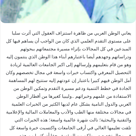
يعاني الوطن العربي من ظاهرة استنزاف العقول التي أثرت سلبا
على مستوى التقدم العلمي الذي كان من الواجب أن يساهم فيها كل
المبدعين في كل المجالات بإثراء مسيرة مجتمعاتهم ببحوثهم
ودراساتهم وجهدهم أيضا باعتبارهم أبناء هذا الوطن الذي ينتمون إليه
وهو من قام بتعليمهم وإرسالهم إلى اكبر الجامعات العالمية لزيادة
التحصيل المعرفي واكتساب خبرات واسعة في مجال تخصصهم وكان
أمل الوطن فيهم كبيرا باعتبار إن عودتهم إليه ستتيح لهم المساهمة
الجادة في خطط التنمية ودعم مسيرة التقدم وتمكين الوطن من
الاستفادة من علمهم وخبراتهم ..وليبيا كغيرها من أقطار الوطن
العربي والدول النامية بشكل عام لديها الكثير من الخبرات العلمية
في مجالات مختلفة منها الطب والأدب والمعاملات المالية والإعلامية
والتقنية والبحثية؛ نالت شهرة عالمية واسعة؛ هذه الخبرات التي
تلقت تعليمها العالي في أرقى الجامعات واكتسبت خبرة واسعة كل
في مجال تخصصه .. ولكن من المؤسف حقا أن كثيرا من هذه