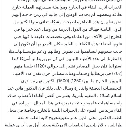
الخبرات آثرت البقاء في الخارج ومواصلة مسيرتهم العملية خارج
نطاقه ومعضهم لم يجدهم الوطن إلى جانبه في زمن حاجته إليهم
.نحن نعلم إن هذه الظاهرة اصبحت مشكلة تعاني منها الكثير من
الدول النامية فهناك من الدول العربية من وصل عدد خبراتها في
الخارج إلى الآلاف من العلماء وفي تخصصات دقيقة ،ا فيها حتى
علوم الفضاء؛ هذه الكفاءات العلمية كان الأجدر بها أن تكون إلى
جانب شعوبهم ليساهموا في تطوير اوطانهم ودعم مؤسساتها…مثلا
إذا نظرنا إلى عدد الأطباء الليبيين في كل من بريطانيا أمريكا كندا
استراليا فإن بعض المصادر تشير إلى حوالي (1120) طبيبا منهم
(707) في بريطانيا وحدها…وهناك مصادر أخرى تقدر عدد الأطباء
الليبيين بالخارج ما بين (1250) (1500) الكثير منهم من ذوي
التخصصات الدقيقة والنادرة ومثال على ذلك فإن الدكتور هاني عبد
السلام كشلاف المقيم بأمريكا يعتبر من أفضل أطباء الأعصاب هناك
وله مساهمات علمية وبحثية متميزة في هذا المجال .. وزيادة في
إلقاء مزيد من الضوء على الخبرات الليبية بالخارج وخاصة في مجال
الطب الدكتور محي الدين عمر معيتيقخريج كلية الطب جامعة
طرابلس والآن بإحدى الجامعات الامريكية ويعتبر أول من أجرى عملية