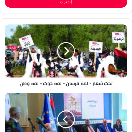
تحت شعار - لمة فرسان - لمة خوت - لمة وطن