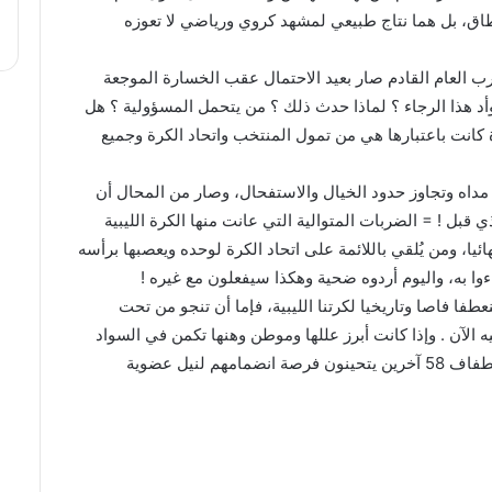
إطاق، بل هما نتاج طبيعي لمشهد كروي ورياضي لا تعوزه
رب العام القادم صار بعيد الاحتمال عقب الخسارة الموجعة
وأد هذا الرجاء ؟ لماذا حدث ذلك ؟ من يتحمل المسؤولية ؟ هل
 كانت باعتبارها هي من تمول المنتخب واتحاد الكرة وجميع
اه وتجاوز حدود الخيال والاستفحال، وصار من المحال أن
 قبل ! = الضربات المتوالية التي عانت منها الكرة الليبية
ا، ومن يُلقي باللائمة على اتحاد الكرة لوحده ويعصبها برأسه
وا به، واليوم أردوه ضحية وهكذا سيفعلون مع غيره !
فا فاصا وتاريخيا لكرتنا الليبية، فإما أن تنجو من تحت
الآن . وإذا كانت أبرز عللها وموطن وهنها تكمن في السواد
الأعظم من أعضائها ال 120 فكيف سيكون الحال في ظل اصطفاف 58 آخرين يتحينون فرصة انضمامهم لنيل عضوية