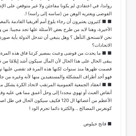
رواندا، في اعتقادي لم يكونا مفاجئن ولا غير متوقعن على ال
الفوضى ويعتريه الوهن من (ساسه إلى راسه) !.
■ ■ كثيرون يعتبرون أن رجاء بلوغ أمم أفريقيا القادمة بالمغ
الأخيرة، وهنا لابد من طرح بعض الأسئلة علها تجد مجيبا: من 
نحن لانستحق التأهل ؟ وهل ينبغي أن تتدخل الدولة بأية صورة
الاتحادات؟
■ ■ ما يحدث من فوضى وعبث بمصير كرتنا فاق هذه المرة مد
يبقى الحال على هذا الحال لأن المآل سيكون أشد إيلامًا من ذي
قصمت ظهرها منذ سنوات لكنها هذه المرة قد تقضي عليها نهائي
فهو أحد أطراف المشكلة والمستفيدين منها لأنه وغيره من جاء
■ ■ انعقاد الجمعية العمومية المرتقب لاتحاد الكرة يشكل منعط
أنقاض العبث أو تهوي مجددا إلى وحل أعمق مما هي عليه وفيه 
كونغرس المصالح .. والكثرة دائما تحرم الود !
■ فاتح حبلوص