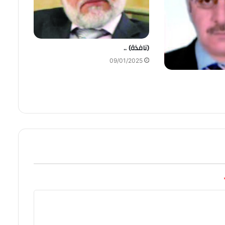
(نافذة) ..
09/01/2025