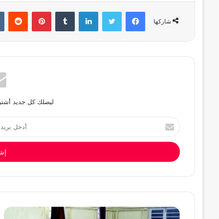
فيسبوك
تويتر
لينكدإن
بينتيريست
شاركها
ليصلك كل جديد أشترك
أدخل
بريدك
الإلكتروني