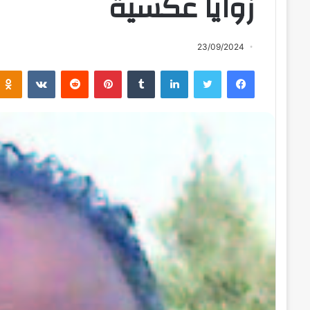
زوايا عكسية
23/09/2024
فيسبوك
تويتر
لينكدإن
بينتيريست