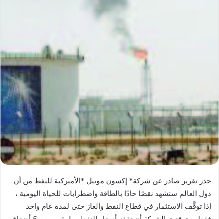
حذر تقرير صادر عن شركة* إكسون موبيل *الأميركية للنفط من أن
دول العالم ستشهد نقصًا حادًا بالطاقة واضطرابات للحياة اليومية ،
إذا توقَّف الاستثمار في قطاع النفط والغاز حتى لمدة عام واحد
فقط.. وتوقعت الشركة أن تقفز أسعار النفط بما يقرب من 5 أضعاف