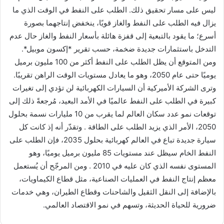
ليس على مسار تحقيق ذلك. الطلب على النفط في الوقت الذي ما
يزال فيه الطلب على النفط والغاز قويًا، ينخفض إنتاجهما بصورة
أسرع؛ ما يقود بالتبعية إلى قفزة هائلة بأسعار النفط والغاز حال عدم
التدخل باستثمارات جديدة ضخمة، حسب تقرير *إكسون موبيل*.
ومن المتوقع أن يظل الطلب على النفط أكثر من 100 مليون برميل
يوميًا حتى عام 2050، وهو ما يعادل مستويات الوقت الراهن تقريبًا.
وترى الشركة الأميركية أن السيارات الكهربائية لن تؤدي إلى تغيرات
كبيرة في الطلب على النفط عالميًا في الأمد البعيد، مُرجعةً ذلك إلى
توقعات نمو عدد سكان العالم لما يقرب من 10 مليارات نسمة بحلول
2050، الأمر الذي يزيد الطلب على الطاقة . وتقدّر أنه إذ كانت كل
سيارة جديدة تباع في العالم كهربائية بحلول 2035، فإن الطلب على
النفط الخام سيظل عند مستويات 85 مليون برميل يوميًا، وهو
المستوى نفسه الذي كان عليه في 2010 . ومن المرجّح أن يُستعمل
معظم إنتاج النفط في العمليات الصناعية، مثل قطاع الكيماويات،
بالإضافة إلى النقل الثقيل والشاحنات وقطاع الطيران، وهي خدمات
ضرورية للحياة الحديثة، وتسهم في نمو الاقتصاد العالمي.