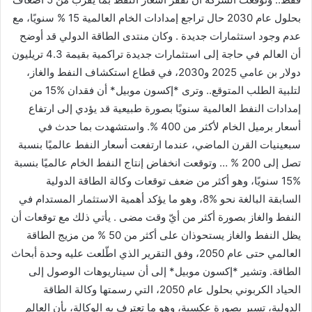
بحلول عام 2030 حال تراجع إمدادات الخام العالمية 15 % سنويًا، مع
عدم وجود استثمارات جديدة . وكان منتدى الطاقة الدولي قد أوضح
أن العالم في حاجة إلى استثمارات جديدة تراكمية بقيمة 4.3 تريليون
دولار بن عامي 2025 و2030، في قطاع استكشاف النفط والغاز،
لتلبية الطلب المتوقع.. وترى *إكسون موبيل* أن فقدان %15 من
إمدادات النفط العالمية سنويًا بصورة طبيعية قد يؤدي إلى ارتفاع
أسعار برميل الخام لأكثر من 400 %. واستشهدت بما حدث في
سبعينيات القرن الماضي، عندما ارتفعت أسعار النفط عالميًا بنسبة
تصل إلى 200 % … وتوقعت انخفاض إنتاج النفط الخام عالميًا بنسبة
%15 سنويًا، وهو أكثر من ضعف توقعات وكالة الطاقة الدولية
السابقة البالغة نحو %8، وهو ما يؤكد أهمية الاستثمار المستدام في
النفط والغاز بصورة أكثر من أيّ وقت مضى . يأتي ذلك مع توقعات أن
يظل النفط والغاز يستحوذان على أكثر من 50 % من مزيج الطاقة
العالمي حتى عام 2050، وفق التقرير الذي اطّلعت عليه وحدة أبحاث
الطاقة. وتشير *إكسون موبيل* إلى أن سيناريوهات الوصول إلى
الحياد الكربوني بحلول عام 2050، التي رسمتها وكالة الطاقة
الدولية، تسير بصورة عكسية، وهو ما تعترف به الوكالة، بأن العالم