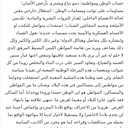
حساب الوطن ومواطنيه؛ ذمم تباع وتشترى بأرخص الأثمان؛
مساومات على ثوابت ومسلمات الوطن ؛ استغلال خارجي مقنن
لحالة الانقسام الداخلي؛ إهدار للثروات البشرية والمادية؛ تكديس
الأسلحة وتجنيد المقاتلين الشباب؛ استحداث متواصل للتكتت او
الأجسام العسكرية والأمنية تحت مسميات عديدة؛ تغول الفساد
وانتشاره بكل مفاصل وهياكل الدولة؛ وغير ذلك الكثير والكثير وكل
ذلك يضاعف ويزيد من تعاسة المواطن الليبي البسيط المرهق الذي
لا حلم له غير أن يرى بلاده تستعيد عافيتها وتنفض اعنها غبار سنين
العتمة والضياع، وتعاود السير على درب البناء والتخلص رويدا من كل
شوائب ومنغصات هذه المرحلة الوطنية الصعبة،لن تفيدنا سياسة
النعام، ولن تفيد وطننا هذه السلبية المقيتة التي استفحلت وحولتنا
من مواطنين إلى متساكنين في هذه البلاد، وشتان ما بين المواطن
والمتساكن، المواطن هو ابن الوطن جسدا وروحا ووجدانا، أما الساكن
فقد يكون عابرا للبلاد أو مقيما لغرض ما، تنتهي علاقته بها بانتهاء
الغرض . هروبنا من الاعتراف بواقع بلادنا المتردي وإغماض أعيننا عنه
لن يخدم بلادنا لاحاضرا ولا مستقبلا لاخيار لدينا إلا مواجهة الواقع بما
يحمله من متناقضات وقراءته كما هو مجرد من أكاذيب الساسة