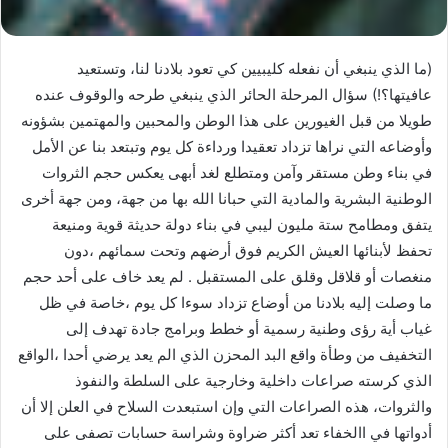
(ما الذي ينبغي أن نفعله كليبيين كي تعود بلادنا لنا، وتستعيد
عافيتها؟!) سؤال المرحلة الحائر الذي ينبغي طرحه والوقوف عنده
طويلا من قبل الغيورين على هذا الوطن والمحبين والمهتمين بشؤونه
وأوضاعه التي نراها تزداد تعقيدا ورداءة كل يوم وتبتعد بنا عن الأمل
في بناء وطن مستقر وآمن ومتطلع لغد أبهى يعكس حجم الثروات
الوطنية البشرية والمادية التي حبانا الله بها من جهة، ومن جهة أخرى
يتفق ومطامح ستة مليون ليبي في بناء دولة حديثة قوية ومنيعة
تحفظ لأبنائها العيش الكريم فوق أرضهم وتحت سمائهم ،دون
منغصات أو قلاقل وقلق على المستقبل . لم يعد خاف على أحد حجم
ما وصلت إليه بلادنا من أوضاع تزداد سوءا كل يوم ،خاصة في ظل
غياب أية رؤى وطنية رسمية أو خطط وبرامج جادة تهدف إلى
التخفيف من وطأة واقع البد المحزن الذي الم يعد يرضي أحدا ،الواقع
الذي كرسته صراعات داخلية وخارجية على السلطة والنفوذ
والثروات، هذه الصراعات التي وإن استبعدت السلاح في العلن إلا أن
أدواتها في االخفاء تعد أكثر ضراوة وشراسة حسابات تصفى على