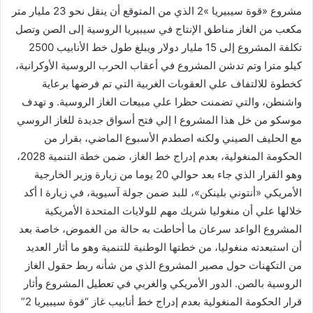
مشروع «قوة سيبيريا »2 الذي من المتوقع أن ينقل نحو 23 مليار متر
مكعب من الغاز مناطق الإنتاج في سيبيريا الروسية إلى الصن وتصل
تكلفة المشروع إلى 15 مليار دولار ويبلغ طول خط الأنابيب 2500
كيلو مترا وتم تدشن المشروع في أعقاب الحرب الروسية الأوكرانية،
كخطوة للالتفاف علي العقوبات الغربية التي تم فرضها برعاية
واشنطن، والتي تضمنت حظرا علي مبيعات الغاز الروسية. و تهدف
موسكو من خل هذا المشروع ا إلي فتح أسواق جديدة للغاز الروسي
مع الحليف الصيني ولكنه اصطدم الأسبوع الماضي، بقرار من
الحكومة المنغولية، بعدم إدراج خط الغاز، ضمن خطة التنمية 2028،
وهو القرار الذي جاء بعد حوالي 20 يوما من زيارة وزير الخارجية
الأمريكي «أنتوني بلينكن»، للبد ضمن جولة آسيوية، في زيارة ا أكد
خلالها علي أن منغوليا شريك مهم للولايات المتحدة الأمريكية
المشروع الواعد سرعان ما أحاطت به حالة من الغموض، خاصة بعد
أن استبعدته منغوليا، من خطتها الوطنية للتنمية وهو ما أثار العديد
من التكهنات حول مصير المشروع الذي من شأنه ربط حقول الغاز
الروسية بالصن. الدور الأمريكي والغربي في تعطيل المشروع وأثار
قرار الحكومة المنغولية بعدم إدراج خط أنابيب غاز “قوة سيبيريا 2”