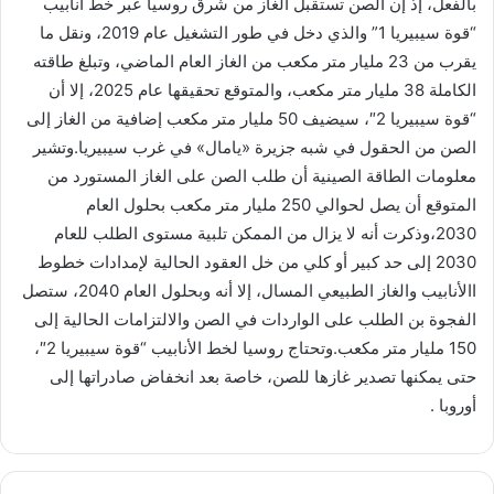
بالفعل، إذ إن الصن تستقبل الغاز من شرق روسيا عبر خط أنابيب
“قوة سيبيريا 1” والذي دخل في طور التشغيل عام 2019، ونقل ما
يقرب من 23 مليار متر مكعب من الغاز العام الماضي، وتبلغ طاقته
الكاملة 38 مليار متر مكعب، والمتوقع تحقيقها عام 2025، إلا أن
“قوة سيبيريا 2″، سيضيف 50 مليار متر مكعب إضافية من الغاز إلى
الصن من الحقول في شبه جزيرة «يامال» في غرب سيبيريا.وتشير
معلومات الطاقة الصينية أن طلب الصن على الغاز المستورد من
المتوقع أن يصل لحوالي 250 مليار متر مكعب بحلول العام
2030،وذكرت أنه لا يزال من الممكن تلبية مستوى الطلب للعام
2030 إلى حد كبير أو كلي من خل العقود الحالية لإمدادات خطوط
االأنابيب والغاز الطبيعي المسال، إلا أنه وبحلول العام 2040، ستصل
الفجوة بن الطلب على الواردات في الصن والالتزامات الحالية إلى
150 مليار متر مكعب.وتحتاج روسيا لخط الأنابيب “قوة سيبيريا 2″،
حتى يمكنها تصدير غازها للصن، خاصة بعد انخفاض صادراتها إلى
أوروبا .