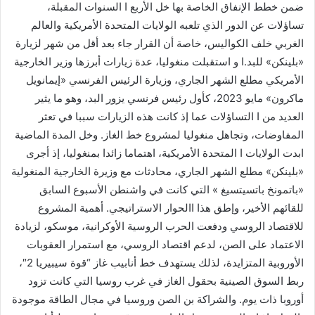
ضمن خطط الإنفاق الخاصة بها خل الأربع ا السنوات المقبلة،
تساؤلات عن الدور الذي تلعبه الولايات المتحدة الأمريكية والعالم
الغربي خلف الكواليس، خاصة أن القرار جاء بعد أقل من شهر لزيارة
«بلينكن» للبد.ا و استقبلت منغوليا، عدة زيارات أبرزها وزير الخارجية
الأمريكي مطلع الشهر الجاري، وزيارة الرئيس الفرنسي «إيمانويل
ماكرون» مايو 2023، كأول رئيس فرنسي يزور البد، وهو ما يثير
العديد من ا التساؤلات عما إذ كانت هذه الزيارات سببا في تعثر
المفاوضات، وتجاهل منغوليا لمشروع خط الغاز. وخل المدة الماضية
ابدت الولايات ا المتحدة الأمريكية، اهتماما زائدا بمنغوليا، إذ أجرى
«بلينكن» مطلع الشهر الجاري، محادثات مع وزيرة الخارجية المنغولية
«باتمونخ باتسيتسيغ » التي كانت في واشنطن الأسبوع السابق
للقائهم الأخير، وإطق هذا االحوار الاستراتيجي. أهمية المشروع
للاقتصاد الروسي ودفعت الحرب الروسية الأوكرانية، موسكو، لزيادة
الاعتماد على الصن، لدعم اقتصاد الروسي، مع استمرار العقوبات
الأوروبية المتزايدة، لذلك يستهدف خط أنابيب غاز “قوة سيبيريا 2″،
ربط السوق الصينية بحقول الغاز في غرب روسيا التي كانت تزود
أوروبا ذات يوم. والشراكة بن الصن وروسيا في مجال الطاقة موجودة