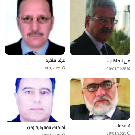
عزف منفرد
في المنظار ..
09/01/2025
09/01/2025
(نافذة) ..
ثقافتك القانونية (19)
09/01/2025