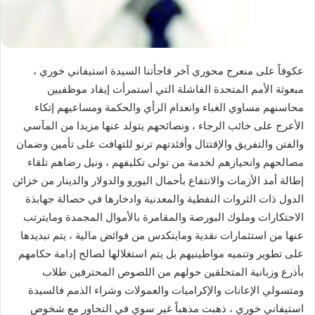
عكوفاً على منعرج محوري آخر فاجأتنا السيدة استيفاني خوري ،
مبعوثة الأمم المتحدة الفاشلة التي أستمرأت إيفاد موظفيين
محاسنهم مساوي الغباء وانعدام الرأي والحكمة ومساعيهم إتكاء
الأعرج على خائب الرجاء ، ونصائحهم يتولد عنها مزيدا من المآسي
والفتن والتفريق والإقتتال وأفئدتهم ترنو للتهافت على تأمين وضمان
مصالحهم وانحيازهم لخدمة من تولى تكليفهم ، ونيل رضاهم تلقاء
إطالة أمد الأزمات والانتفاع بأحمال اليورو والدولار والدينار من خزائن
الدول ذات الثروات النفطية والمعدنية وادخارها في حصالة جهابذة
الاحتكارات وملوك البورصة والمقامرة بالأموال المجمدة ومايترتب
عنها من استثمارات نقدية ومايتكدس من فوائض مالية ، يتم تبديدها
على تطوير وتنميه مواطينيهم بل يتم استغلالها لصالح إدامة حكامهم
بأذرع وزبانية المتحلقين حولهم من اللصوص المحترفين طلاب
ومتسولي الإعانات والإكراميات والعمولات وشراء الذمم فالسيدة
استيفاني خوري ، ذهبت مذهباً غير سوي في التحاور مع شخوص