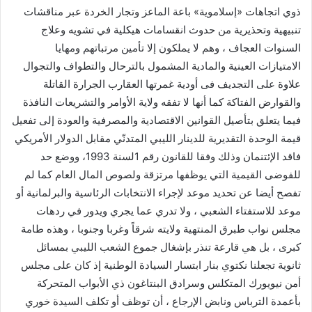
ذوي اتجاهات «إسلاموية» باعة الماعز وتجار الخردة عبر مناقشات
تنبيهية وتحذيرية من حدوث انقسامات هيكلية في تشويه وعلاج
السنوات العجاف ، وهم لا يملكون إلا تأمين مرتباتهم ومهايا
الامتيازات العينية والمادية المشمول بالترحال والتطواف والتجوال
علاوة على التجديف فى أودية غمرتها العقارب الجرارة القاتلة
والقوارض الفتاكة كما أنها لا تفقه ولاية الأوامر والتشريعات النافذة
فيما يتعلق بتأصيل القوانين الاقتصادية والمصرفية والعودة إلى تفعيل
قيمة الوحدة التقديرية للدينار الليبي المتدنّي مقابل الدولار الأمريكي
فاقد الإئتنمان وذلك وفقا للقانون رقم 1لسنة 1993، ووضع حد
للفوضى القيمية التي يوظفها مرتزقة ولصوص المال العام كما لم
تفصح أيضا عن تحديد موعد لإجراء الانتخابات الرئاسية والبرلمانية أو
موعد للاستفتاء الشعبي ، ولا تدري عما يجري ويدور في ردهات
مجلس نواب طبرق المنتهية ولايته شرقاً وغربا وجنوبا ، وهذه طامة
كبرى ، بل هي قارعة تنذر بإشغال جموع الشعب الليبي بمسائل
ثانوية تجعلنا نكتوي بنار ابتسار السيادة الوطنية إذ كان على مجلس
أمن نيويورك المتكلس وسرادق البنتاغون ذي الأبواب المتحركة
بأعمدة الترباس ونابض الإرجاع ، أن توظف أو تكلف السيدة خوري