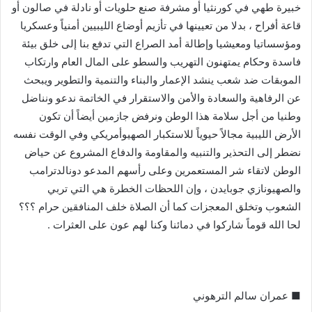
خبيرة طهي في كورنثيا أو مشرفة صنع حلويات أو نادلة في صالون أو
قاعة أفراح ، بدلا من تعيينها في تأزيم أوضاع الليبيين أمنياً وعسكريا
ومؤسساتيا ومعيشيا وإطالة أمد الصراع التي تدفع بنا إلى خلق بيئة
فاسدة وحكام يمتهنون التهريب والسطو على المال العام وارتكاب
الموبقات ضد شعب ينشد الإعمار والبناء والتنمية والتطوير ويبحث
عن الرفاهية والسعادة والأمن والاستقرار في الخاتمة ندعو ونناضل
وطنيا من أجل سلامة هذا الوطن ونرفض جازمين أيضاً أن تكون
الأرض الليبية مجالاً حيوياً للاستكبار الصهيوأمريكي وفي الوقت نفسه
نضطر إلى التحذير والتنبيه والمقاومة والدفاع المشروع عن حياض
الوطن لاتقاء شر المستعمرين وعلى رأسهم المدعو دونالدترامب
والصهيونازي جوبايدن ، وإن اللحظات الخطرة هي التي تربي
الشعوب وتخلق المعجزات كما أن الصلاة خلف المنافقين حرام ؟؟؟
لحا الله قوماً شاركوا في دمائنا وكنا لهم عون على العثرات .
■ عمران سالم الترهوني