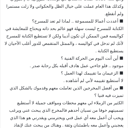
وكذلك هذا العام عملت على خيال الظل والحكواتي ولا زلت مستمرا
ولم أنقطع.
■ أعددت أعمالا للمسموعة .. لماذا لم تعد للمسرح؟
الكتابة للمسرح ليست سهلة فهو عالم بحد ذاته ويحتاج للمعايشة في
كواليسه فمن الممكن أن تكون أديبا ولكن لا تستطيع الكتابة للمسرح
لأنك لم تدخل في كواليسه ، والممثل المتقمص للدور أغلب الأحيان لا
يستطيع الكتابة .
■ أين أنت اليوم من الحركة الفنية ؟
موجود .. فلو جاءني عمل هادف أقبله بكل رحابة صدر .
■ الزعيمان ما تقييمك لهذا العمل ؟
لا أستطيع تقييمه لأني لم أشاهده .
■ من أفضل المخرجين الذين تعاملت معهم وقدموك بالشكل الذي
تميزت فيه فنيا ؟
الكثير من الزملاء لي معهم محطات ومواقف جميلة لا أستطيع
تسميتهم خوفا من نسيان أحدهم فالمخرج الذي يبحث عني ويرغب
ويحب أن أعمل معه أي عمل فني ويحترمني ويقدرني هو هذا الذي
يعجبني وأعمل معه باطمئنان وثقة . وهناك من يبحث عنك لإنقاذ