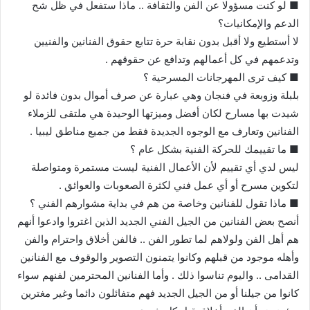
■ لو كنت مسؤولا عن الفن والثقافة .. ماذا ستفعل في ظل شح
الدعم والإمكانيات؟
لا أستطيع ولا أقبل بدون نقابة حرة تتابع حقوق الفنانين والفنيين
وتدعمهم في كل أعمالهم وتدافع عن حقوقهم .
■ كيف ترى المهرجانات المسرحية ؟
بلبلة وزوبعة في فنجان وهي عبارة عن صرف أموال بدون فائدة لو
شيدت بها مسارح لكان أفضل وميزتها الوحيدة هي ملتقى للزملاء
الفنانين وتعارف مع الوجوه الجديدة فقط من جميع مناطق ليبيا .
■ ما تقييمك للحركة الفنية بشكل عام ؟
ليس لدي أي تقييم لأن الأعمال الفنية ليست مستمرة ومتواصلة
لتكوين مسرح أو أي عمل فني لكثرة الصعوبات والعوائق .
■ ماذا تقول للفنانين وخاصة من هم في بداية مشوارهم الفني ؟
أنصح بعض الفنانين من الجيل الفني الجديد الذين اغتروا وادعوا أنهم
هم أهل الفن ولولاهم لما تطور الفن .. فالفن أخلاق واحترام والفن
وأهله موجود من قبلهم وكانوا يتمنون التصوير والوقوف مع الفنانين
القدامى .. واليوم تناسوا ذلك . وأما الفنانين المحترمين لفنهم سواء
كانوا من جيلنا أو من الجيل الجديد فهم متفائلون دائما وغير مغترين