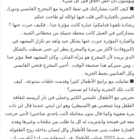
ويؤمنون بأن الفن أخلاق قبل كل شيء .
■ كيف كانت مشاركتك في شط الحرية مع المخرج القابسي ودورك
المتميز بالعبارة التي قلت فيها (والله لو طاحت عنكم
رشادة تلقونا قدامكم) عبارة كانت مؤثرة جدا .. فكيف عبرت عنها ؟
مشاركتي في العمل كانت محطة جميلة من محطاتي الفنية ..
والعبارة المؤثرة عبرت عنها بشكل جيد ولقد تم تكرار المشهد في
(البروفات) لأكثر من مرة والمخرج ينظر لي حتى ضبطت بالشكل
الذي يريده لأن المخرج هو مرآة الفنان.. وكان المشهد فعلا مؤثر جدا
.. ومن منبركم هذا صحيفة الوقت . أحيي المخرج فتحي القابسي
وكل الفنانيين بشط الحرية .
■ تعاملت مع برامج الأطفال كثيرا وقدمت حلقات متنوعة.. كيف
كانت تلك التجربة ولماذا لم تستمر؟
تجربتي مع الأطفال علمتني الكثير وعملي في دار كريسته لثقافة
الطفل وما شجعني هو (السبطي) وهو ابن ابنتي عندما قال لي ذات
مرة بعفوية وكما قال بدون مجاملة (أنت ياجدي صاحبي) لأنني خرجت
معه في فسحة واشتريت له كل ما طلب من مثلجات وغيرها وهذه
العبارة جعلت مني صديقا للأطفال وكل إنسان بداخله روح الطفولة .
وفي سنة 2023 عملت للأطفال في (وسعاية ميزران) أيام ميزران