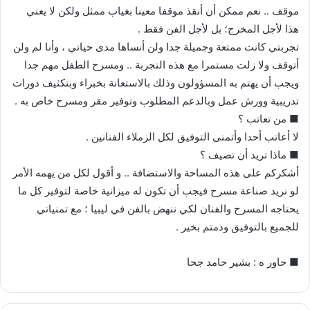
موقف .. نعم ممكن أن أنقذ موقفا معينا بغياب ممثل ولكن لا يعني
هذا لأجل المخرج؛ بل لأجل الفن فقط .
تجربتي كانت ممتعة وجميلة جدا ولن أنساها مدى حياتي ، وأنا لم ولن
أتوقف ولا زلت مستمرا مع هذه التجربة .. ومسرح الطفل مهم جدا
ويجب أن يهتم به المسؤولون وذلك بالاستعانة بخبراء وبتكثيف دورات
تدريبية وورش عمل وبالدعم المطلوب وتوفير مقر ومسرح خاص به .
■ من تعاتب ؟
لا أعاتب أحدا وأتمنى التوفيق لكل الزملاء الفنانين .
■ ماذا تريد أن تضيف ؟
أشكركم على هذه المساحة والاستضافة .. و أقول لكل من يهمه الأمر
لو نريد صناعة مسرح فيجب أن تكون له ميزانية خاصة لتوفير كل ما
يحتاجه المسرح والفنان لكي ننهض بالفن في ليبيا ؛ مع تمنياتي
للجميع بالتوفيق ودمتم بخير .
■ حاور ه : بشير حامد جحا