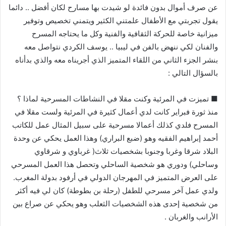
عن صرف أموال بدون فائدة لو شيدت بها مسارح لكان أفضل .. دائما
يقول تجربتي مع الأطفال علمتني الكثير ويتمني تخصيص وتوفير
ميزانية خاصة للحركة الثقافية والفنية وكل ما يحتاجه المسرح
والفنان لكي ننهض بالفن في ليبيا .. يوسف الكردي نتواصل معه
بنشر الجزء الثاني من اللقاء المتميز الذي أجريناه معه والذي بدأناه
بالسؤال التالي :
■ تميزت في المرئية وكنت مقلا في النشاطات المسرحية لماذا ؟
منذ ثورة فبراير كانت لدي أعمال كثيرة في المرئية ولست مقلا في
المسرح فلدي كذلك أعمالا مسرحية على سبيل المثال عمل للكاتب
أحمد إبراهيم الفقيه وهو (ضبع البراري) وهذا العمل يحكي عن وحدة
البلاد شرقا وغربا وجنوبا بشخصيات ثلاث( غرباوي و شرقاوي
وساحلي) ودوري هو شخصية الساحلي وتحصل هذا العمل المسرحي
على العرض المتميز في المهرجان الدولي في أرفود بدولة المغرب.
ولدي عمل آخر مسرحي للطفل (رحلة بن بطوطة) كان لي فيه أكثر
من شخصية إحدى هذه الشخصيات الثعلب وهو يحكي عن صراع بين
الأرانب والغربان .