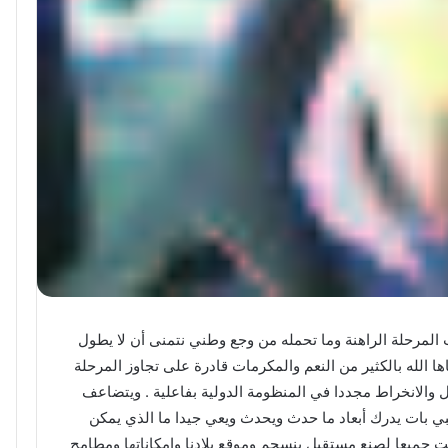
 المرحلة الراهنة وما تحمله من وجع وطني نتمنى أن لا يطول
ها الله بالكثير من النعم والمكرمات قادرة على تجاوز المرحلة
ل والانخراط مجددا في المنظومة الدولية بفاعلية . ويتضاعف
ي بات يدرك أبعاد ما حدث ويحدث ويعي جيدا ما الذي يمكن
 جميعا لصنع مستقبل ينسجم وموقع بلادنا وإمكاناتها ومطامح