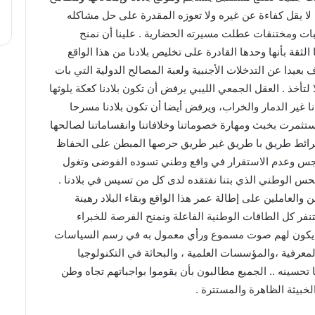
لا يقل كفاءة عن غيره ولا تعوزه المقدرة على حل مشاكله
بات ومختنقات عطلت مسيرته الحضارية . علينا أن نمنح
الثقة بأنها وحدها القادرة على تخليص بلادنا من هذا الواقع
بعيدا عن التدخلات الأجنبية ولعبة المصالح الدولية التي بات
ا لتأخذ . العقل الجمعي الليبي يرفض أن تكون بلادنا كعكة يلوثها
ا غير الدمار والخراب، ويرفض أيضا أن تكون بلادنا مسرحا
تثمرت بخبث ومهارة خصوماتنا وخلافاتنا وانقساماتنا لصالحها
لخرائط طريق با طريق غير طريق حرصها المبطن على الحفاظ
لتوجس وعدم الاستقرار في واقع وطني تسوده الفوضى وتغول
حس الوطني الذي بتنا نفتقده لدى كل من تسيس في بلادنا .
العاملين على إطالة عمر هذا الواقع وبقاء البلاد رهينة
تنفر كل الطاقات الوطنية الفاعلة ونمنح الفرصة للخبراء
كي يكون لهم صوت مسموع ورأي معمول به في رسم السياسات
المعرفية ،والمؤسسات العلمية ، والبحاثة في التكنولوجيا
تحسينه .. الجميع مطالبون بأن يقوموا بواجباتهم تجاه وطن
خبيثة الظاهرة والمستترة .