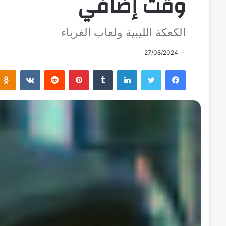
وقت إضافي
الكعكة الليبية ولعاب الغرباء
27/08/2024
فيسبوك
تويتر
لينكدإن
بينتيريست