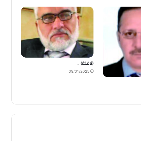
(نافذة) ..
09/01/2025