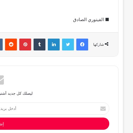
■ الفيتوري الصادق
فيسبوك
تويتر
لينكدإن
بينتيريست
شاركها
ليصلك كل جديد أشترك
أدخل
بريدك
الإلكتروني