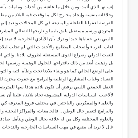
إنسانها الذي أثبت ومن خلال ما عاشه من أحداث وملمات بأنه 
وخلافاته بنفسه وإيجاد مخارج لكل ما وقعت فيه البلاد من مط
الفرصة لعقولنا الفاعلة والمبدعة في كل المجالات ونعيد إليها 
المتردي ورسم مستقبل يليق بليبيا وبتاريخها النضالي المشرف 
الليبي يعي خفاياها جيدا ويدرك بأن الأيادي الخارجية لا تمتد إل
لعاب الغرباء وأصحاب المطامع والأجندات التي لم تجلب لبلادن
للعبث الدولي وصراع القوى المستغلة لظروف بلادنا، والتي اس
بل وذهبت أبعد من ذلك باقتراحها للحلول الوهمية ورسمها 
على الوضع الحالي كما هو وبقاء بلادنا تحت وطأة التيه و ا
الفساد وغياب المشاريع الوطنية والبرامج مع خفوت محزن لل
العقل الجمعي الليبي يرفض أن تكون بلاده هدفا سها للمتربصن و
لألاعيب السياسات الدولية المشبوهة تجاه بلادنا، علينا أن نس
والعلماء والمفكريين والباحثين في مختلف فروع المعرفة 
والبرامج لتغيير حال الوطن .. فالجامعات، والمراكز البحثية و
والعلوم المختلفة وكل من له علاقة بحال الوطن ويتأمل صادقا 
غال لا نريد أن يضيع في مهب السياسات الخارجية والتدخات ال