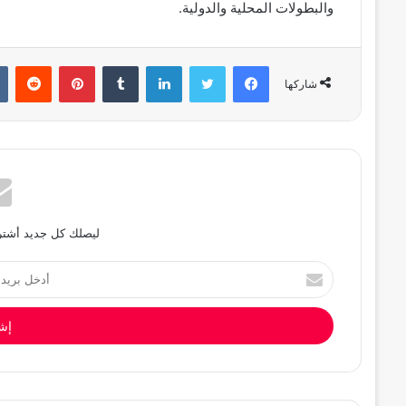
والبطولات المحلية والدولية.
فيسبوك
تويتر
لينكدإن
بينتيريست
شاركها
ليصلك كل جديد أشترك
أدخل
بريدك
الإلكتروني