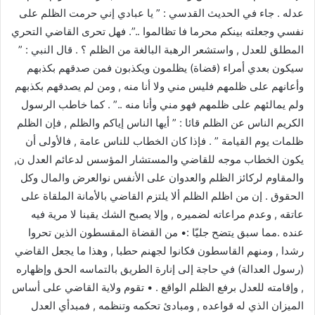
عدله . جاء في الحديث القدسي : ” يا عبادي إني حرمت الظلم على
نفسي وجعلته بينكم محرما فا تظالموا ..”. فهل تحرى القاضي التحري
المطلق للعدل , واستشعر الرهبة البالغة من الظلم ؟ . قال النبي : ”
سيكون بعدي أمراء (قضاة) يظلمون ويكذبون فمن صدقهم بكذبهم
وأعانهم على ظلمهم فليس مني ولا أنا منه , ومن لم يصدقهم بكذبهم
ولم يمالئهم على ظلمهم فهو مني وأنا منه ..” . كما خاطب الرسول
الكريم الناس عن الظلم قائا : ” أيها الناس إياكم والظلم , فإن الظلم
ظلمات يوم القيامة ” . فإذا كان الخطاب للناس عامة , فالأولى أن
يكون الخطاب موجه للقاضي والمستشار المؤسس لدعائم العدل ن,
والمقاوم لركائز الظلم والعدوان على الأنفس نوالعرض والمال وكل
الحقوق . إن من اظلم الظلم ألا يلتزم القاضي بالأمانة الملقاة على
عاتقه , وعدم مراعاته لضميره , وإلا يصبح الشك يقينا لا مرية فيه
عنده .مما سبق يتضح جليّا :• من القضاة المقسطون الذين تحروا
رشدا , ومنهم القاسطون فكانوا لجهنم حطبا , وهذا ما يجعل القاضي
(رسول العدالة) في حاجة إلى إنارة الطريق بالتماسه الحق وإظهاره
, وإقامته للعدل برفع الظلم الواقع . • تقوم ولاية القاضي على أساس
الميزان الذي له قواعده , ومبادئ تحكمه وتنظمه , فمبدأي العدل