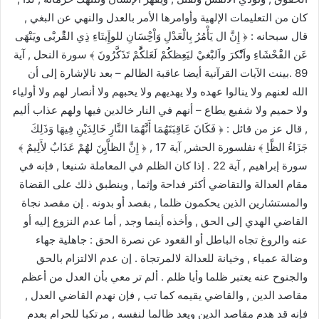
كان من التعليمات الإلهية وأوامرها الأمر بالعدل والنهي عن البغي ,
قال سبحانه : ﴿ إِنَّ ال يَأْمُرُ بِالْعَدْلِ وَاْحِْسَانِ للوإَِيتَاءِ ذِي القُْربَْى ويَنَْهَى
عَن الفَْحْشَاءِ واَنُْْكرَ واَلبَْغيْ ليَعِظكُُمْ لَعَلكَُّمْ تَذَكَّرُونَ ﴾ سورة النحل , آية
89 .بينت الآيات القرآنية أيضا عاقبة الظالم – بعد نالإشارة إلى أن
الله لعنهم ولا ينالوا عهده ولا يهديهم ولا يحبهم ولا أنصار لهم ولا أولياء
ولا حميم ولا شفيع يطاع – أنهم في النار خالدين فيها ولهم عذاب أليم
, قال عز من قائل : ﴿ فَكَانَ عَاقِبَتَهُمَا أَنَّهُمَا النَّارِ خَالِدَيْنِ فِيهَا وَذَلِكَ
جَزَاءُ الظَّاِِ ﴾ نفلسورة الحشر, آية 17 , ﴿ إِنَّ الظاَّيِِنَ لهَُمْ عَذَابٌ لأَلِيمٌ ﴾
سورة إبراهيم , آية 22 . إذا كان الظلم في المعاملة شنيعا , فإنه في
مقام العدالة والتقاضي أكثر فداحة وإثما , وينطبق ذلك على القضاة
والمستشارين الذين يحكمون ظلما , بقصد أو بدونه . إن مقصد نجاة
القاضي الهدي إلى الحق , وأخذه أينما وجد , أما عدم النزوع إليه أو
عنه والروغ تجاه الباطل أو القعود عن نصرة الحق : جاهلية جهاء
وضالة عمياء , وخيانة للعدالة لالمرتجاة . إن عدم الالتزام بالحق
والجنوح عنه يعتبر ظلما وأيا ظلم . ألم تر معي بأن العدل من أعظم
مقاصد الدين , والقاضي يقيمه كما تب , فإن نهدم القاضي العدل ,
فإنه قد هدم مقاصد الدين ويعد ظالما لنفسه , مرتكبا للحرام بعدم