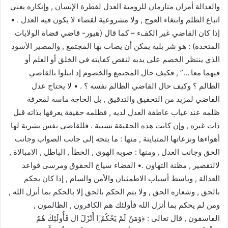
والعدالة أمران متازمان للزومية العدل لفطرة الإنسان , وإنكاره يعني
اتباع الظلم وابتغاء العوج , ولا مشروعية لقضاء لا يكون فيه العدل . •
إذا كان القاضي غير الكفء – كما قال (هيور- قاضي قضاة الولايات
المتحدة) : هو شر بلية يمكن أن يصاب بها المجتمع , والمصير الأسود
الذي ينتظر الخصم على يديه لنقص كفايته في الخلق أو العلم أو
فيهما معا …” , فكيف حال المجتمع والخصوم إذ ابتلوا بالقاضي
الظالم ؟ وكيف حال القاضي الظالم نفسه ؟ . • لا يحتاج عدل
القاضي لمزيد من التحقيق والتدقيق , بل الحاجة ماسة لمعرفة
ظلمه عند غياب عاطفة العدل لديه , فظلمه حقيقة يعرفها بذاته قبل
ذات غيره , وإن كانت هذه الحقيقة نسبية . فللقاضي نفس بشرية لها
أهواءها ونزعاتها المتباينة , منها : ما يتجه إلى جانب الصواب وجانب
الحق وجانب العدل , ومنها : صوبه الهوى , الخطأ , الباطل , الامبالاة ,
لالتقصير , مظنة التهاون .• القضاء سياج الحقوق ومرسى قواعد
العدالة , وباسط أسباب الاطمئنان والأمن والسام , إذا كان يحكم
بالحق , وشعاره الحق , ولا يتم الحكم بالحق إلا بالحكم بما أنزل الله ,
ومن لم يحكم بما أنزل الله فأولئك هم الكافرون , الظالمون ,
الفاسقون , قال تعالى : ﴿وَمَنْ لَمْ يَحْكُمْ َِا أَنْزَلَ ال فَأُولَئِكَ هُمُ