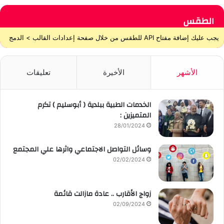
الطقس
يجب عليك إضافة مفتاح API للطقس من خلال صفحة إعدادات القالب > الدمج
الأشهر
الأخيرة
تعليقات
الخدمات الطبية ببلدية ( أبوسليم ) تكرم
المتميزين :
28/01/2024
وسائل التواصل الاجتماعي واثرها علي المجتمع
02/02/2024
زواج الأقارب .. عادة مازالت قائمة
02/09/2024