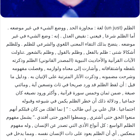
الظلم (un just) لغة : مجاوزة الحد , ووضع الشيء في غير موضعه .
أما الظلم شرعا , فيعني : نقيض العدل . إنه : وضع الشيء في غير
موضعه . يتضح بذلك التقاء المعنى اللغوي والشرعي للظلم . وللظلم
أشكالا شتى : ظلم بالفعل , وظلم بالقول , وظلم بالشعور .تناولت
الآيات القرآنية والأحاديث النبوية (المصدر القانوني) الظلم وذكرته
بلفظه واشتقاقاته , وأشارت إلى معناه ولوازمه , وفصلت مفهومه
وشرحت مضمونه , وذكرت الآثار المترتبة على الإتيان به . ودليل ما
قيل : أن لفظ الظلم قد ورد صريحا في ثاث وتسعين آية , ومائتي
صيغة , ضمن ثمان وخمس سورة قرآنية , وأكثر ورود نصيغه كان
جماعيا , ودلالة ذلك أن خطر الظلم يكمن في شيوعه وقبوله
اجتماعيا . قال علي بن أبي طالب : ” إ نما اهلك من كان قبلكم أنهم
منعوا الحق حتى أشتري , وبسطوا الجور حتى أفتدي .” يشمل مفهوم
الظلم الواسع : كل أنواع الأذى التي تصدر عن الإنسان , وله مفهوم
منعكس , أي أن الظلم يعود على ذات الإنسان نفسه . ومما يدخل في