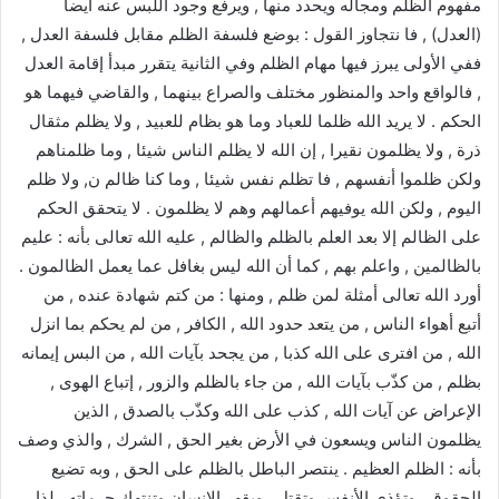
مفهوم الظلم ومجاله ويحدد منها , ويرفع وجود اللبس عنه أيضا
(العدل) , فا نتجاوز القول : بوضع فلسفة الظلم مقابل فلسفة العدل ,
ففي الأولى يبرز فيها مهام الظلم وفي الثانية يتقرر مبدأ إقامة العدل
, فالواقع واحد والمنظور مختلف والصراع بينهما , والقاضي فيهما هو
الحكم . لا يريد الله ظلما للعباد وما هو بظام للعبيد , ولا يظلم مثقال
ذرة , ولا يظلمون نقيرا , إن الله لا يظلم الناس شيئا , وما ظلمناهم
ولكن ظلموا أنفسهم , فا تظلم نفس شيئا , وما كنا ظالم ن, ولا ظلم
اليوم , ولكن الله يوفيهم أعمالهم وهم لا يظلمون . لا يتحقق الحكم
على الظالم إلا بعد العلم بالظلم والظالم , عليه الله تعالى بأنه : عليم
بالظالمين , واعلم بهم , كما أن الله ليس بغافل عما يعمل الظالمون .
أورد الله تعالى أمثلة لمن ظلم , ومنها : من كتم شهادة عنده , من
أتبع أهواء الناس , من يتعد حدود الله , الكافر , من لم يحكم بما انزل
الله , من افترى على الله كذبا , من يجحد بآيات الله , من البس إيمانه
بظلم , من كذّب بآيات الله , من جاء بالظلم والزور , إتباع الهوى ,
الإعراض عن آيات الله , كذب على الله وكذّب بالصدق , الذين
يظلمون الناس ويسعون في الأرض بغير الحق , الشرك , والذي وصف
بأنه : الظلم العظيم . ينتصر الباطل بالظلم على الحق , وبه تضيع
الحقوق , وتؤذي الأنفس وتقتل , ويقهر الإنسان وتنتهك حرماته , لذا ,