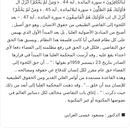
لبالْكاَفِرُونَ ﴾ سورة المائدة , أية 44 . ﴿ وَمَنْ لَمْ يَحْكُمْ َِا أَنْزَلَ ال
فَأوُلَئِكَ هُمُ الظاَُِّونَ ﴾ سورة لبلالمائدة , آية 45 . ﴿ وَمَنْ لَمْ يَحْكُمْ َِا
أَنْزَلَ ال لب فَأوُلَئِكَ هُمُ الْفَاسِقُونَ ﴾ سورة المائدة , آية 47 . – يعد
اللجوء إلى القاضي الطبيعي من حقوق الانسان , وهو حق أصيل ,
أصبح من المبادئ الأصولية العليا , بل يعد المبدأ الأول الذي يهيمن
على كل نظام قضائي أيا كانت فلسفة هذا النظام , ويسبق هذا الحق
حق التقاضي , فلكل فرد الحق في رفع مظلمته إلى القضاء دفعا لأي
اعتداء يقع عليه , وقد أرست المحكمة العليا هذا المبدأ في قرارها
الصادر بتاريخ 23 ديسمبر 1959م بقولها : ” … أن حق اللجوء إلى
القضاء حق عام مقرر لكل إنسان للدفاع عن حقوقه ومصالحه ..
وهذه القاعدة مستمدة من أوامر العلي القدير ومن الحقوق الطبيعية
للإنسان منذ أن خلق …” . وقد ذهبت المحكمة العليا إلى أبعد من ذلك
حيث ذكرت : ” .. إغاق باب التقاضي مخالف لكل دساتير العالم في
نصوصها المكتوبة أو غير المكتوبة .
■ الدكتور : مسعود عيسى العزابي