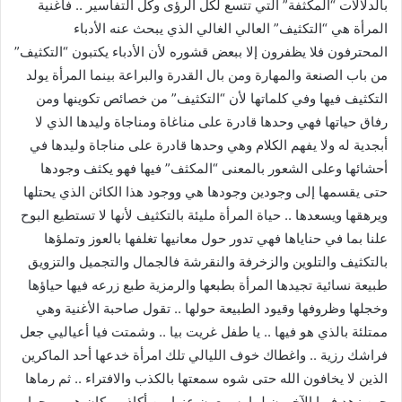
بالدلالات “المكثفة” التي تتسع لكل الرؤى وكل التفاسير .. فأغنية
المرأة هي “التكثيف” العالي الغالي الذي يبحث عنه الأدباء
المحترفون فلا يظفرون إلا ببعض قشوره لأن الأدباء يكتبون “التكثيف”
من باب الصنعة والمهارة ومن بال القدرة والبراعة بينما المرأة يولد
التكثيف فيها وفي كلماتها لأن “التكثيف” من خصائص تكوينها ومن
رفاق حياتها فهي وحدها قادرة على مناغاة ومناجاة وليدها الذي لا
أبجدية له ولا يفهم الكلام وهي وحدها قادرة على مناجاة وليدها في
أحشائها وعلى الشعور بالمعنى “المكثف” فيها فهو يكثف وجودها
حتى يقسمها إلى وجودين وجودها هي ووجود هذا الكائن الذي يحتلها
ويرهقها ويسعدها .. حياة المرأة مليئة بالتكثيف لأنها لا تستطيع البوح
علنا بما في حناياها فهي تدور حول معانيها تغلفها بالعوز وتملؤها
بالتكثيف والتلوين والزخرفة والنقرشة فالجمال والتجميل والتزويق
طبيعة نسائية تجيدها المرأة بطبعها والرمزية طبع زرعه فيها حياؤها
وخجلها وظروفها وقيود الطبيعة حولها .. تقول صاحبة الأغنية وهي
ممتلئة بالذي هو فيها .. يا طفل غريت بيا .. وشمتت فيا أعياليي جعل
فراشك رزية .. واغطاك خوف الليالي تلك امرأة خدعها أحد الماكرين
الذين لا يخافون الله حتى شوه سمعتها بالكذب والافتراء .. ثم رماها
حين زهد فيها الآخرون لما يسمعون عنها من أكاذيب كان هو يروجها