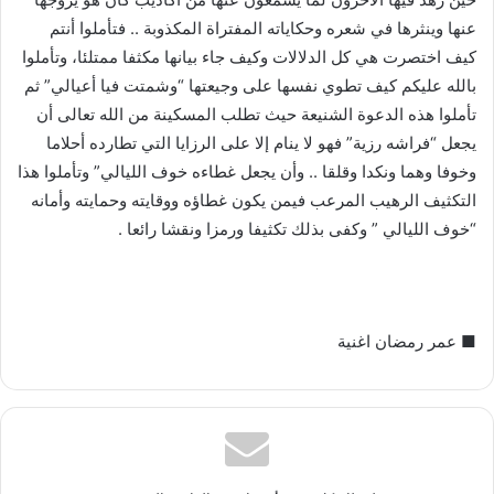
عنها وينثرها في شعره وحكاياته المفتراة المكذوبة .. فتأملوا أنتم
كيف اختصرت هي كل الدلالات وكيف جاء بيانها مكثفا ممتلئا، وتأملوا
بالله عليكم كيف تطوي نفسها على وجيعتها “وشمتت فيا أعيالي” ثم
تأملوا هذه الدعوة الشنيعة حيث تطلب المسكينة من الله تعالى أن
يجعل “فراشه رزية” فهو لا ينام إلا على الرزايا التي تطارده أحلاما
وخوفا وهما ونكدا وقلقا .. وأن يجعل غطاءه خوف الليالي” وتأملوا هذا
التكثيف الرهيب المرعب فيمن يكون غطاؤه ووقايته وحمايته وأمانه
“خوف الليالي ” وكفى بذلك تكثيفا ورمزا ونقشا رائعا .
■ عمر رمضان اغنية