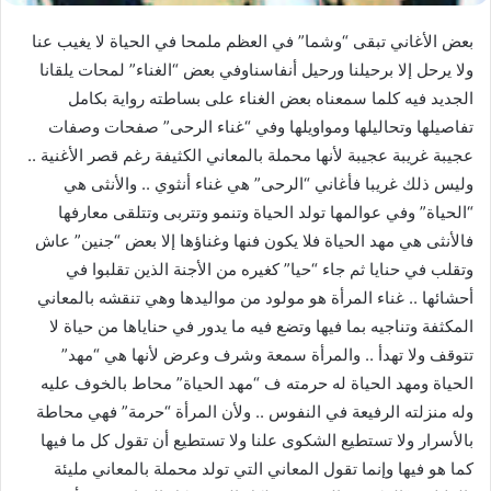
بعض الأغاني تبقى “وشما” في العظم ملمحا في الحياة لا يغيب عنا
ولا يرحل إلا برحيلنا ورحيل أنفاسناوفي بعض “الغناء” لمحات يلقانا
الجديد فيه كلما سمعناه بعض الغناء على بساطته رواية بكامل
تفاصيلها وتحاليلها ومواويلها وفي “غناء الرحى” صفحات وصفات
عجيبة غريبة عجيبة لأنها محملة بالمعاني الكثيفة رغم قصر الأغنية ..
وليس ذلك غريبا فأغاني “الرحى” هي غناء أنثوي .. والأنثى هي
“الحياة” وفي عوالمها تولد الحياة وتنمو وتتربى وتتلقى معارفها
فالأنثى هي مهد الحياة فلا يكون فنها وغناؤها إلا بعض “جنين” عاش
وتقلب في حنايا ثم جاء “حيا” كغيره من الأجنة الذين تقلبوا في
أحشائها .. غناء المرأة هو مولود من مواليدها وهي تنقشه بالمعاني
المكثفة وتناجيه بما فيها وتضع فيه ما يدور في حناياها من حياة لا
تتوقف ولا تهدأ .. والمرأة سمعة وشرف وعرض لأنها هي “مهد”
الحياة ومهد الحياة له حرمته ف “مهد الحياة” محاط بالخوف عليه
وله منزلته الرفيعة في النفوس .. ولأن المرأة “حرمة” فهي محاطة
بالأسرار ولا تستطيع الشكوى علنا ولا تستطيع أن تقول كل ما فيها
كما هو فيها وإنما تقول المعاني التي تولد محملة بالمعاني مليئة