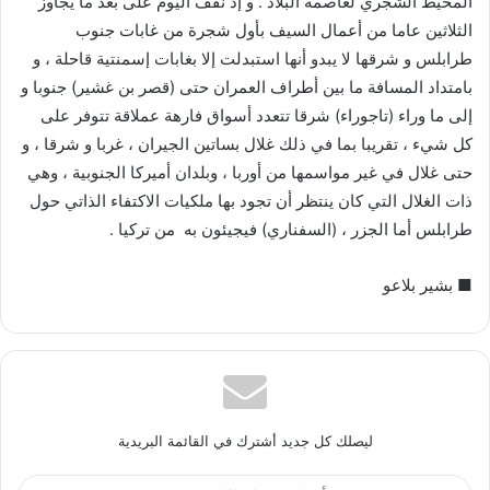
المحيط الشجري لعاصمة البلاد . و إذ نقف اليوم على بعد ما يجاوز
الثلاثين عاما من أعمال السيف بأول شجرة من غابات جنوب
طرابلس و شرقها لا يبدو أنها استبدلت إلا بغابات إسمنتية قاحلة ، و
بامتداد المسافة ما بين أطراف العمران حتى (قصر بن غشير) جنوبا و
إلى ما وراء (تاجوراء) شرقا تتعدد أسواق فارهة عملاقة تتوفر على
كل شيء ، تقريبا بما في ذلك غلال بساتين الجيران ، غربا و شرقا ، و
حتى غلال في غير مواسمها من أوربا ، وبلدان أميركا الجنوبية ، وهي
ذات الغلال التي كان ينتظر أن تجود بها ملكيات الاكتفاء الذاتي حول
طرابلس أما الجزر ، (السفناري) فيجيئون به من تركيا .
■ بشير بلاعو
ليصلك كل جديد أشترك في القائمة البريدية
أدخل