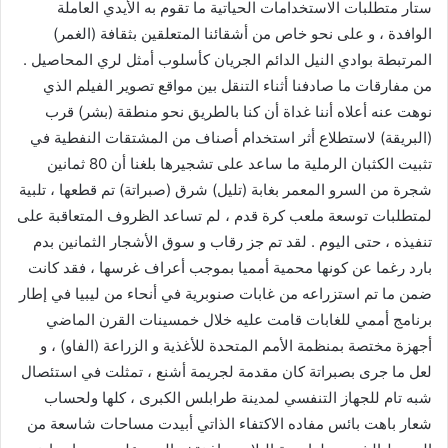
ستار متطلبات الاستخدامات الحياتية ما تقوم به الأيدي العاملة
الوافدة ، و على نحو خاص من أشقائنا المتعلقين بثقافة (الغمر)
المرتبطة بوادي النيل الدائم الجريان كأسلوب أمثل لري المحاصيل .
من مفارقات ما صادفنا أثناء التنقل بين مواقع تصوير الفيلم الذي
نوهت عنه أعلاه أننا غداة أن كنا بالطريق نحو منطقة (بشر) قرب
(البريقة) لاستطلاع أثر استخدام أصناف من المشتقات النفطية في
تثبيت الكثبان الرملية ما ساعد على تشجيرها بلغنا أن 80 ثمانين
شجرة من السرو المعمر بغابة (تليل) شرق (صبراتة) تم قطعها ، تلبية
لمتطلبات توسعة ملعب كرة قدم ، لم تساعد الظروف المتعاقبة على
تنفيذه ، حتى اليوم . لقد تم جز رقاب و سوق الأشجار الثمانين بدم
بارد رغما عن كونها محمية أمميا بموجب أعراف غرسها ، فقد كانت
ضمن ما تم استزراعه من غابات صنوبرية في أنحاء من ليبيا في إطار
برنامج أممي للغابات قامت عليه خلال خمسينات القرن الماضي
أجهزة مختصة بمنظمة الأمم المتحدة للأغذية و الزراعة (الفاو) ، و
لعل ما جرى بصبراتة كان مقدمة لجريمة أشنع ، تمثلت في استئصال
شبه تام للجهاز التنفسي لمدينة طرابلس الكبرى ، كلها ولحساب
شعار باهت بائس مفاده الاكتفاء الذاتي أبيدت مساحات شاسعة من