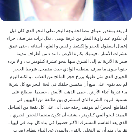
لم يعد بمقدور عيناي مصافحة وجه البحر،على النحو الذي كان قبل
أن تتكوم عند زاوية النظر من غرفة نومي ، تلال تراب متراصة ، جراء
إعمال أسطول للحفر والكشط والقص و القلع ، أسنانه ، حتى عمق
عشرات الأمتار ، فينتهك بكارة الأرض ، ابتداء من أطراف مدينة
صبراتة الأثرية ثم إلى الشرق منها بنحو عشرة كيلومترات ، و لا يرده
جنوبا سوى ما يعرف بمنطقة الوادي حيث يضمحل شريط الحجر
الجيري الذي مثل طويلا برزخ حجز المالح عن العذب ، و لكنه اليوم
لم يعد يقوى على منع أن ينغمس حلقك في لجة البحر مع كل شربة
ماء تدرها أثداء الأرض . حمى الذهب الأبيض ، حسبما اصطلح على
تسمية النزوع الشره الذي استشرى بين طائفة من الليبيين في
(مقاطع الحجر) لم يتوقف زحفه حتى أتى على كل بقعة من الساحل
الممتد لنحو ألفي كيلومتر ، يشتبه أن تكون منجما للحجر الجيري ،
الذي يعد القاسم المشترك الأكثر حضورا في بناء كل بيت في ليبيا ،
تقريبا ، منذ أن تم التخلي بالقرى والمدن عن البناء بنظام (ضرب