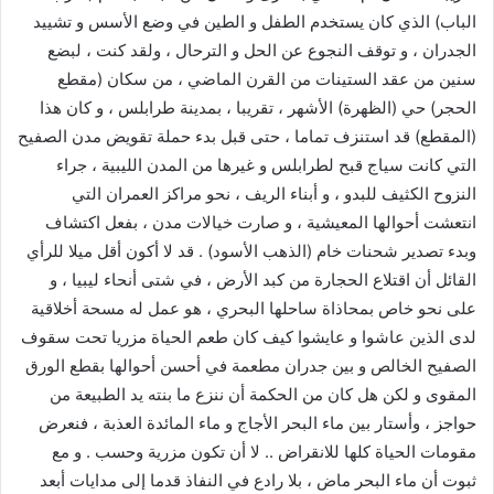
الباب) الذي كان يستخدم الطفل و الطين في وضع الأسس و تشييد
الجدران ، و توقف النجوع عن الحل و الترحال ، ولقد كنت ، لبضع
سنين من عقد الستينات من القرن الماضي ، من سكان (مقطع
الحجر) حي (الظهرة) الأشهر ، تقريبا ، بمدينة طرابلس ، و كان هذا
(المقطع) قد استنزف تماما ، حتى قبل بدء حملة تقويض مدن الصفيح
التي كانت سياج قبح لطرابلس و غيرها من المدن الليبية ، جراء
النزوح الكثيف للبدو ، و أبناء الريف ، نحو مراكز العمران التي
انتعشت أحوالها المعيشية ، و صارت خيالات مدن ، بفعل اكتشاف
وبدء تصدير شحنات خام (الذهب الأسود) . قد لا أكون أقل ميلا للرأي
القائل أن اقتلاع الحجارة من كبد الأرض ، في شتى أنحاء ليبيا ، و
على نحو خاص بمحاذاة ساحلها البحري ، هو عمل له مسحة أخلاقية
لدى الذين عاشوا و عايشوا كيف كان طعم الحياة مزريا تحت سقوف
الصفيح الخالص و بين جدران مطعمة في أحسن أحوالها بقطع الورق
المقوى و لكن هل كان من الحكمة أن ننزع ما بنته يد الطبيعة من
حواجز ، وأستار بين ماء البحر الأجاج و ماء المائدة العذبة ، فنعرض
مقومات الحياة كلها للانقراض .. لا أن تكون مزرية وحسب . و مع
ثبوت أن ماء البحر ماض ، بلا رادع في النفاذ قدما إلى مدايات أبعد