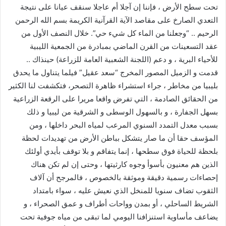
تحت سطح الأرض ، فإننا إن آجلا أم عاجلا سنقف عيانا على نتيجة
التعدي الصارخ على مقاصد الآية القرآنية الكريمة بسم الله الرحمن
الرحيم .. “وجعلنا من الماء كل شيء حي”. خلال النصف الأول من
عقد التسعينات من القرن الماضي بمبادرة من الجمعية الليبية
للأحياء البرية ، و دعم (اللجنة الشعبية العامة للزراعة) حينذاك ..
قدمت و الزميل المصور المخرج “سعد عقيل” فيلما يتناول ما يحدق
بليبيا من مخاطر ، جراء استشراء ظاهرة التصحر، فتكشفت لنا الكثير
من الحقائق الصادمة ، التي تفرض واقعا مريرا على الرقعة الزراعية
بسهل الجفارة ، و بالسهول الوسطى و الشرقية من ليبيا و ذلك
بسبب معدل التمدد السنوي المرعب لمياه البحر داخلها ، ومن
المؤسف حقا أن ما صار يتشكل بباطن الأرض من تهديدات لحظة
بلحظة للحياة فوق سطحها ، إنما يتفاقم و بلا توقف بأيدي أولئك
الذين هم معنيون بأسوأ وجوه كارثيتها ، وحتى إن لم تكن هناك
إحصاءات رسمية دقيقة وموثقة بالخصوص ، فالمرجح أن آلاف
الثقوب تضاف سنويا للمنخل الذي نعيش عليه ، سواء بامتداد
الشريط الساحلي ، أو بمدن وواحات أطراف و عمق الصحراء ، و
يضاعف مأساوية استنزافنا اليومي لما تبقى من مياه جوفية تحت