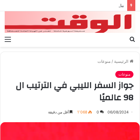
بيان الإتحاد الوطنى العام لعمال ليبيا
بحث
الق
عن
الرئيسية
/
منوعات
منوعات
جواز السفر الليبي في الترتيب ال
98 عالميًا
06/08/2024
0
1٬068
أقل من دقيقة