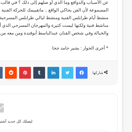
عن الأسباب والدوافع وما الذي أو صلهم إلى ذلك ؟ في قالب فن
المسموعة لأن الفن يحاكي الواقع .. ماتقييمك للحركة الفن
منشط أيام طرابلس الفنية ومنشط ليالي طرابلس المسرحية وك
مناشط فنية ولكنها ليست كثيرة والمهرجان المسرحي الذي أقيم
والخيالة وفي شخص الفنان عبدالباسط أبوقندة ومن معه من ا
* أجرى الحوار : بشير حامد جحا
فيسبوك
تويتر
لينكدإن
بينتيريست
شاركها
ليصلك كل جديد أشترك