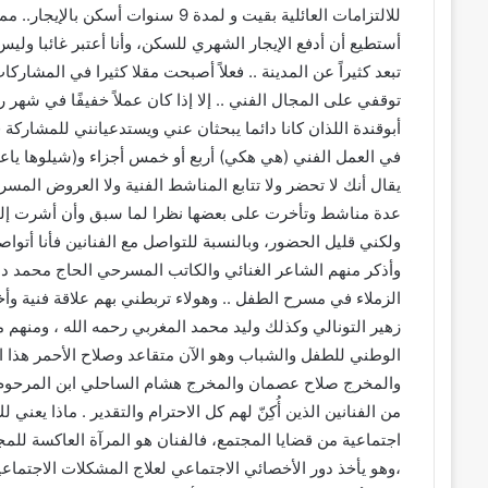
للالتزامات العائلية بقيت و لمدة 9 س
أستطيع أن أدفع الإيجار الشهري للسكن، وأنا أعتبر غائبا ول
تبعد كثيراً عن المدينة .. فعلاً أصبحت مقلا كثيرا في المش
توقفي على المجال الفني .. إلا إذا كان عملاً خفيفًا في شه
أبوقندة اللذان كانا دائما يبحثان عني ويستدعيانني للمشاركة
في العمل الفني (هي هكي) أربع أو خمس أجزاء و(شيلوها ياعقال
يقال أنك لا تحضر ولا تتابع المناشط الفنية ولا العروض المس
عدة مناشط وتأخرت على بعضها نظرا لما سبق وأن أشرت إليه بأن 
ولكني قليل الحضور، وبالنسبة للتواصل مع الفنانين فأنا أت
وأذكر منهم الشاعر الغنائي والكاتب المسرحي الحاج محمد 
زهير التونالي وكذلك وليد محمد المغربي رحمه الله ، ومنهم 
والمخرج صلاح عصمان والمخرج هشام الساحلي ابن المرحوم 
من الفنانين الذين أُكِنّ لهم كل الاحترام والتقدير . ماذا يع
اجتماعية من قضايا المجتمع، فالفنان هو المرآة العاكسة لل
،وهو يأخذ دور الأخصائي الاجتماعي لعلاج المشكلات الاجتماع