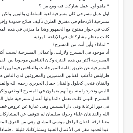
* ماهو أول عمل شاركت فيه ومع من ؟
اول عمل مسرحي كان مسرحية لعبة السلطان والوزير ولكن ا
مسرحية الازدحام في مفترق الطرق تأليف صلاح حمودة وإخراج
كنت في حوار مفتوح مع الجمهور وهذا ما ميزني في هذه المسر
كانت معظم مشاركاتك في الإذاعة المرئية
* لماذا؟ وأين أنت من المسرح؟
المسرحية أكثر من هذه الفترة وكان التنافس موجودا بين الفر
المسرحية عن طريق إقامة المهرجانات والتنافس فيما بين ا
طرابلس فأغلب الفنانين المتميزين والمعروفين لدى الناس هم
والفنان فتحي كحلول والفنان جمال الحريري رحمه الله والفن
الليبي وتخرجوا منه مع أنهم يعملون في المسرح الوطني ولكن 
المسرح الليبي كانت تعمل دائما ولها أعمال مسرحية طول العا
في دور الرعاية وفي دار المسنين وهي عبارة عن عروض خفيفة
الله والفنانتان علياء وخولة سليمان لم نتوقف عن المشاركات
معنا فرقة الفنان الراحل موسى المشاي وهي من الفرق الم
عبدالحميد مقل في الأعمال الفنية ومشاركاتك قليلة .. فلماذا