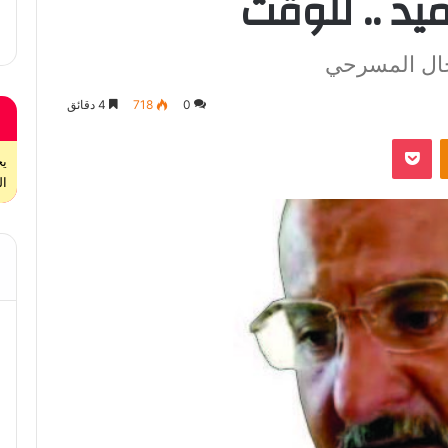
يد .. للوقت
جال المسرحي
0
718
4 دقائق
بوكيت
Odnoklassniki
ال