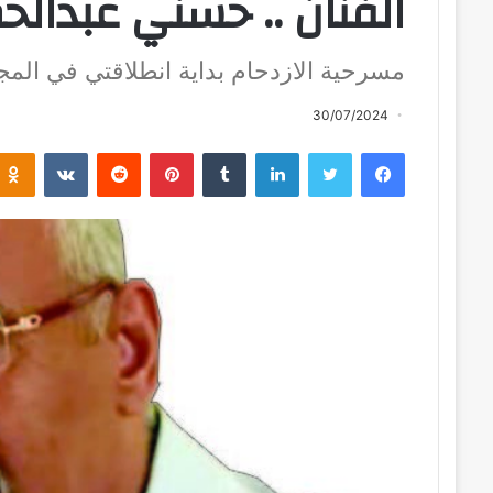
الفنان .. حسني عبدالحم
مسرحية الازدحام بداية انطلاقتي في الم
30/07/2024
فيسبوك
تويتر
لينكدإن
بينتيريست