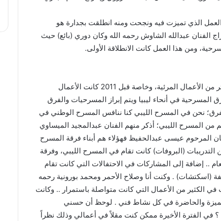
لعمل الذي تميزت فيه ونجحت ومنه انطلقت بجدارة هو
 الفنان عبدالله الشاوش رحمه الله وكان دوري (بائع) حيث
حية، ومن هذا العمل كانت الانطلاقة الأولى.
أنا موجود في المسرح ولازلت، وأعمالي المسرحية لسيت أكثر من الأعمال المرئية، وخاصة قبل 2011 كانت الأعمال
ق المسرحية في أنحاء ليبيا ويتم إبراز المسرحيات والفرق
لفرق؛ نحن في المسرح الليبي كنا ننافس المسرح الوطني في
 من المسرح الليبي؛ أذكر منهم الفنان عبدالمجيد الميساوي
ان المرحوم عيسى عبدالحفيظ فهؤلاء هم أبناء فرقة المسرح
التدريبات (البروفات) كانت تقام في المسرح الليبي، وفرقة
م .. إضافة إلى المشاركات في الاحتفالات التي كانت تقام
 (اسكتشات) . وكنت أنا وصلاح الأحمر ومحمد بورونية رحمه
 في الكثير من الأعمال التي كانت متواصلة باستمرار .. وكانت
تميزة والحاضرة في كل نشاط فني . لوحظ أن حسني
 ؟ في الفترة الأخيرة ممكن كنت مقلاً في أعمالي وذلك نظراً