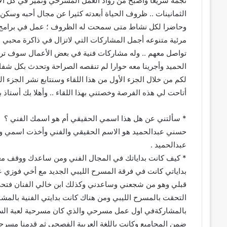
نجمه سريعا وأصبح من رواد العمل المسرحي وتميز في كل الأدو
الثمانينات .. ظروف الحياة أبعدته كثيرا عن مجال أحبه وسكن 
وحاضرا لكل نشاط متى سمحت له الظروف ؛ عمل في برامج ا
مرئية متنوعه أجمل المشاركات التي لاتزال في ذاكرة محبي الف
تواصل معهم .. وله مشاركات فنية في بعض الأعمال سوف ترى ا
الحميد وأجرينا معه حوارا لم تنقصه الصراحة وتحدث بكل شفا
لكم من خلال الجزء الأول من هذا اللقاء وسنتابع نشر الجزء الث
أتاحت لي هذه الفرصة وخصتني بهذا اللقاء .. وأهلا بك أستاذ ب
* سألتني عن هل هذا اسمي الحقيقي أم هو اسمك الفني ؟
حسني عبدالحميد هو الاسم الحقيقي والفني وأخذت اسمي وا
عبدالحميد .
* كيف كانت بداياتك في المجال الفني ومن ساعدك ووقف م
بداياتي كانت في فرقة المسرح الليبي الجديد مع أخي فوزي ع
التحقت بالمسرح الليبي ومن هناك كانت بدايتي الفنية بالمشا
بالمشاركةفي اول عمل مسرحي والذي كان مسرحية لعبة السلطا
ضمن المجاميع وكانت باللغة العربية الفصحى ثم قدمنا مسرحية