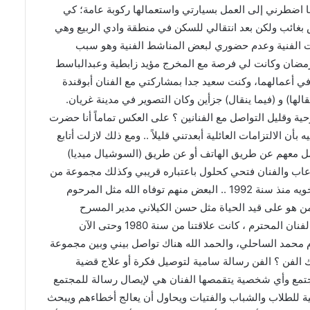
نوات أسكن بالإيجار.. مما اضطرني إلى العمل بسيارتي واستعمالها ركوبة عامة؛ كي
يس بغائب ولكن بعد انتقالي للسكن في منطقة وادي الربيع وهي
اركات الفنية وعدم حضوري لبعض المناشط الفنية وهو سبب
ر رمضان وكانت لي فرصة مع المخرج مؤيد زابطية وعبدالباسط
 في أعمالهما، وكنت سعيد جدا بمشاركتي مع الفنان أبوقندة
ها) و (فيما ينقال) جزأين وكان التصوير في مدينة غريان.
رحية وقليل التواصل مع الفنانين ؟ على العكس تماماً أنا حضرت
الالتزامات العائلية أبعدتني قليلاً .. ومع ذلك لازلت أتابع
واصل معهم عن طريق الهاتف أو عن طريق (السوشيال ميديا)
دعاب والفنان فتحي كحلول باعتباره قريبي وكذلك مجموعة من
الزملاء في مسرح الطفل .. وهولاء تربطني بهم علاقة فنية وأخويه منذ سنة 1992 .. البعض منهم توفاه الله مثل المرحوم
من هو على قيد الحياة مثل حسن الكيلاني مدير المسرح
الوطني للطفل والشباب وهو الآن متقاعد وصلاح الأحمر هذا الفنان المحترم ، كانت علاقتنا من سنة 1980 وحتى الآن
محمد الساحلي، والحمد الله هناك تواصل بيني وبين مجموعة
ني لك الفن ؟ الفن رسالة سامية لتوصيل فكرة أو علاج قضية
مجتمع وأي شخصية يتقمصها الفنان هي لإيصال رسالة للمجتمع
ية للطلاب والشباب والفتيات ويحاول أن يعالج أخطاءهم ويبحث