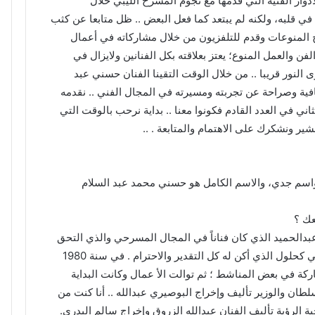
ار الفنية التي قدمها مع نجوم المسرح الليبي خلال
في قلبه، ولكنه لم يبتعد كما فعل البعض .. ظل متابعا عن كثب
لمنوعات وقدم للتلفزيون من خلال مشاركاته في أعمال
ن والعمل المنوع؛ يعتز بعلاقته بكل الفنانين ولايزال في
لنور قريبا .. من خلال الوقت التقينا الفنان حسني عبد
فية وصراحة عن تجربته ومسيرته في المجال الفني .. نقدمه
اني في العدد القادم فكونوا معنا .. بداية نرحب بالوقت التي
شير ونشكرك على الاهتمام والمتابعة . ..
سم جدي، والاسم الكامل هو حسني محمد عبد السلام
عك ؟
بدالحميد الذي كان فناناً في المجال المسرحي والذي التحق
قبلي وهو من شجعني وساعدني وكذلك ابن خالي الفنان فتحي كحلول الذي أكن له كل التقدير والاحترام . في سنة 1980
ركة في بعض المناشط ؛ ثم توالت الأ عمال وكانت البداية
ن والوزير تأليف وإخراج البوصيري عبدالله .. أنا كنت من
 الرؤية تأليف الفنان عبدالله الزروق وإخراج سالم البدري.