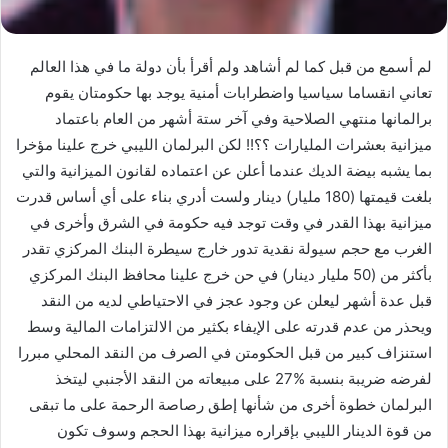
لم أسمع من قبل كما لم أشاهد ولم أقرأ بأن دولة ما في هذا العالم
تعاني انقساما سياسيا واضطرابات أمنية يوجد بها حكومتان يقوم
برالمانها منتهي الصلاحية وفي آخر ستة أشهر من العام باعتماد
ميزانية بعشرات المليارات ؟؟!! لكن البرلمان الليبي خرج علينا مؤخرا
بما يشبه بيضة الديك عندما أعلن عن اعتماده لقانون الميزانية والتي
بلغت قيمتها (180 مليار) دينار ولست أدري بناء على أي أساس قدرت
ميزانية بهذا القدر في وقت توجد فيه حكومة في الشرق وأخرى في
الغرب مع حجم سيولة نقدية تدور خارج سيطرة البنك المركزي تقدر
بأكثر من (50 مليار دينار) في حن خرج علينا محافظ البنك المركزي
قبل عدة أشهر ليعلن عن وجود عجز في الاحتياطي لديه من النقد
ويحذر من عدم قدرته على الإيفاء بكثير من الالتزامات المالية وسط
استنزاف كبير من قبل الحكومتن في الصرف من النقد المحلي مبررا
لفرضه ضريبة بنسبة %27 على مبيعاته من النقد الأجنبي ليتخذ
البرلمان خطوة أخرى من شأنها إطق رصاصة الرحمة على ما تبقى
من قوة الدينار الليبي بإقراره ميزانية بهذا الحجم وسوف تكون