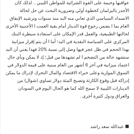
عواقبها وخيمة على القوة الشرائية للمواطن الليبي .. لذلك كان
الأجدر بالبرلمان كخطوة أولى وضرورية البحث عن حل لحالة
الانسداد السياسي الذي تعاني منه البد منذ سنوات وترشيد الإنفاق
العام بما ا يضمن رجوع قوة الدينار أمام بقية العمت ا الأجنبية الأخرى
لحالتها الطبيعية، والعمل قدر الإمكان على استعادة سيطرة البنك
المركزي على السياسة النقدية في البد؛ أما ا أن يتم إقرار ميزانية
بهذا الحجم في ظل عجز فيها وصل إلى نسبة %20 فهذا يعني أن البد
ستشهد حالة من التضخم ا لم تشهدها من قبل؛ إذ لا يمكن وبأي حال
اعتماد ميزانية في آخر 6 أشهر من العام مبنية على قيمة الدولار في
السوق الموازية وعلى خبراء الاقتصاد والمال التحرك لإدراك ما يمكن
إدراكه قبل وقوع الكارثة وتصبح المئة دولار تساوي (شوال) من
الدينارات الليبية لا سمح الله كما هو الحال اليوم في السودان
والعراق ودول كثيرة أخرى .
■ عبدالله سعد راشد