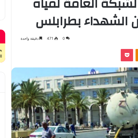
شبكة العامة لمياه
ان الشهداء بطرابلس
0
471
دقيقة واحدة
بوكيت
Odnoklassniki
ال