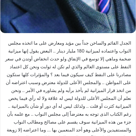
الجدل القائم والساخن جداً بين مؤيد ومعارض على ما اتخذه مجلس
النواب واعتماده لميزانية 180 مليار دينار .. البعض يقول إنها ميزانية
ضخمة وماهي إلا توسع في الإنفاق ولو حدث انخفاض أوتدن في سعر
النفط على مستوى العالم والذي لم تكن له ثوابت ونحن كل اعتماد
مصادرنا على النفط كيف سيكون فيما بعد ؟ والمؤثرات كلها ستكون
على المواطن .. والمجلس الأعلى للدولة معترض وسبب اعتراضه أن
من اتخذ قرار الميزانية لم يأخذ برأيه ولم يشاوره في الأمر .. ونحن
نعلم أن المجلس الأعلى للدولة ليس له علاقة ولا له رأي فيما يخص
الميزانية كثرت أو قلت .. ولذلك ليس له أي دور أو شأن بالميزانية ..
رغم الكتاب الذى توجه به معترضاً إلى مجلس النواب .. مع علمه بأن
جزء من هذه الميزانية سوف يقسم على مصالح ومطالب النواب
والمستفيدين والأعلى وهو أحد المنعمين بها … وما اعتراضه إلا زوبعة