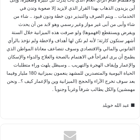
أين يزيدون الذهاب بهذا القرار الذي لايزيد إلا صعوبة وتدن في
الخدمات .. ويتم الصرف والتبذير دون خطة ودون قيود .. شاء من
شاء وأبى من أبى غير مواز وغير رسمي وهو لابد من أن يحدث
ويفرض ويستقطع (افهموها) ولو صرفت هذه الميزانية خلال الستة
أشهر ستكون كارثة؛ لأنه لم تكن لها أهداف ولاخطة ولم تؤخذ بالرأي
القانوني والمالي والاقتصادي وسوف تتضاعف معاناة المواطن الذي
يطمح أن يرى انفراجاً في الاهتمام بالصحة والعلاج والدواء والإسكان
والإعمار وإيقاف الهجرة والتهريب .. وسيظل يلهث وراء متطلبات
الحياة اليومية والمتصدرين للمشهد ينعمون بميزانية 180 مليار وفيما
بعد سوف تخرج الآراء والحجج (الميزانية وين والإعمار كيف ؟.. ونحن
مهمشين) والكل يطالب شرقاً وغرباً وجنوباً .
■ عبد الله خويلد