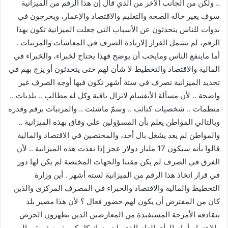
.. ولكن من الجانب الآخر من الذي قال إن هذا الرقم من الميزانية
سوف يغير حالة الصحة والتعليم والاقتصاد والإعمار، ويخرجون في
ندوات للناس يتحدثون عن الأسباب التي جعلت الميزانية تكون بهذا
الرقم، لم يشمل القرار إلازيادة الصرف في المعاشات والمرتبات .
أما ماينفع الناس ومايجب أن يوضح فهذا يحتاج لخبراء، والخبراء في
المالية والاقتصاد والتخطيط لا شأن لهم حتى يتحدثون أو يزج بهم في
تحديد الميزانية تصرف في ستة أشهر تكون فيها أوجه الصرف غير
واضحة .. لأن مسألة الأنفسام لاتزال باقية وكل له مطالب .. بلديات ..
منظمات .. شخصيات كتائب .. وسمّ ماشئت .. والمرتبات برقم وقدره
وبالتالي المواطن يعلم بأن المسؤولين على وفاق بهذه الميزانية ..
والمواطن لم يعد يشغل بال أحد، والمختصين في الاقتصاد والمالية
قالوا بأنه سيكون 17 مليار دولار عجز إذا نفذت هذه الميزانية .. لأن
الفرق في الصرف لم يكن مقننا والجهات المختصة لم يكن لها دور
في قرار اتخاذ هذا الرقم من الميزانية لسته أشهر . أين وزارة
التخطيط والمالية والاقتصاد والخبراء في المصرف المركزى والذين
كان من المفترض أن يكون لهم حضور فعال ؟ لأن هذا مصير بلد
تنقاذفه الأمزجة المستفيدة من المعارضين الذين يظهرون الحرص
والاهتمام أمام الرأي العام الذي بات يدرك كل كبيرة وصغيرة، وإلى