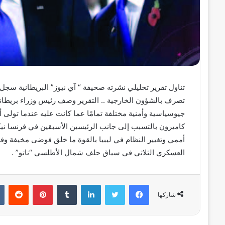
تناول تقرير تحليلي نشرته صحيفة “ آي نيوز” البريطانية سج
تصرف بالشؤون الخارجية .. التقرير وصف رئيس وزراء بريطان
جيوسياسية وأمنية مختلفة تمامًا عما كانت عليه عندما تولى أ
كاميرون بالتسبب إلى جانب الرئيسين الأسبقين في فرنسا نيكو
أممي وتغيير النظام في ليبيا بالقوة ما خلق فوضى مخيفة و
العسكري الثلاثي في سياق حلف شمال الأطلسي “ناتو” .
فيسبوك
تويتر
لينكدإن
بينتيريست
شاركها