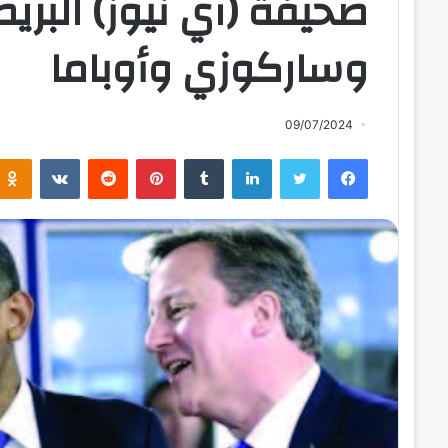
صحيفة (آي نيوز) البريط
وساركوزي وأوباما
09/07/2024
فيسبوك
تويتر
لينكدإن
بينتيريست