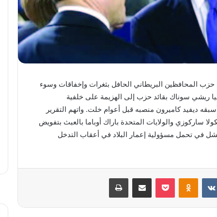
ل حزب المحافظين البريطاني الحافل بثغرات وإخفاقات وسوء
يا ريشي سوناك بقائد حزب إلى الهزيمة على خلفية
سبقه ديفيد كاميرون منصبه قبل أعوام خلت. واتهم التقرير
لا ساركوزي والولايات المتحدة باراك أوباما بالعبث بتفويض
فشل في تحمل مسؤولية إعمار البلاد في أعقاب التدخل
بوكيت
Odnoklassniki
مشاركة عبر البريد
طباعة