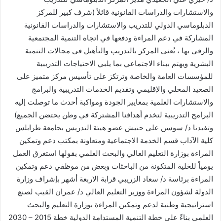
والاستشارات والدراسات القانونية قائلاً (شرف كبير للمركز
الدبلوماسي الدولي للتدريب والاستشارات والدراسات القانونية
المشاركة في دعم المراءة ودفعها في اتجاه التنمية المجتمعية
والرقي بها ، يُعنى المركز بالتدريب والتأهيل في مجالات التنمية
البشرية ويهتم ببناء الاجتماعي بما يلبي الاحتياجات التدريبية
للمؤسسات العامة والخاصة وترتكز على تأسيس مركز متميز على
الصعيد المحلي والإقليمي وتقديم الخدمات التدريبية والبرامج
والاستشارات العلمية بمعايير الجودة ومواكبة أحدث ما توصلت إليه
البرامج التدريبية لتخدم أهدافنا المشتركة في وطن يحتضن الجميع)
وتفيدنا د/ سوسن علي حنيش عضو هيئة التدريس بجامعة طرابلس
كلية الآداب قسم الخدمة الاجتماعية ومتعاونة بمكتب دعم وتمكين
المراءة بوزارة التعليم العالي والبحث العلمي بقولها استغرق العمل
يومياً للخلية المتكونة من الباحثات وبعض من موظفي دعم وتمكين
المراءة برئاسة د/ سعاد الزريبي قرابة الاربعة أشهر بإشراف وزارة
الدولة لشؤون المراءة ووزير التعليم العالي د/ عمران القيب لصنع
استراتيجية وطنية لدعم وتمكين المراءة بوزارة التعليم والبحث
العلمي بناءً على خطة التنمية المستدامة الدولية خطة 2015 – 2030