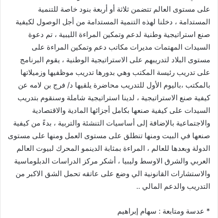
على مستوى العالم تتضمن ثلاثة أو أربعة بنود خاصة للتنمية
المستدامة ، دخلنا لهذه التنمية المستدامة من أجل الوصول لكيفية
صنع استراتيجية وطنية لدعم وتمكين المراءة الليبية ، تم دعوة
السيدات المهتمات مديرات مكاتب دعم وتمكين المراءة على
مستوى البلاد لتدريبهم على الاستراتيجية الوطنية ، يقوم البرنامج
على تدريب رئيسة المكتب وهي بدورها تدريب موظفيها وزميلاتها
بالمكتب ،باليوم الأول للتدريب محاضرة يلقيها د/ فرج بن لامه عن
كيفية صنع الاستراتيجية ، لدينا استراتيجية شاملة وسنقوم بتدريب
السيدات على كيفية صنعها بكامل أجزائها المادية والاقتصادية
والاجتماعية بالإضافة إلى أساسيات التنشئة والتربية ، بدءً من كيفية
صنعها في البيت ومنها تنطلق على مستوى العمل ومنها على مستوى
الدولة وبعدها للعالم ، المراءة بمثابة الدينمو المحرك لبيوت العالم
العربي والشرق الاوسط وليبيا ، أشكر مركز الدراسات الدبلوماسية
والاستشارات القانونية الي وضع على عاتقه تحمل الشق الاكبر من
التدريب والدعم المالي ..
* عدسة ومتابعة : سهام إبراهيم