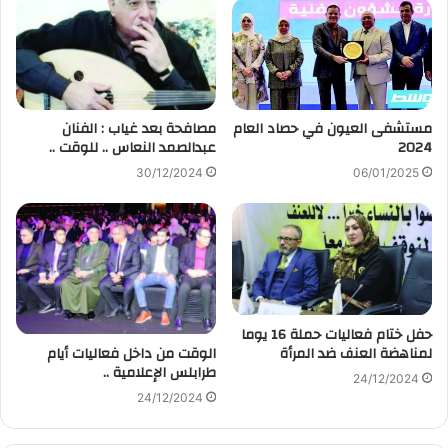
مستشفى العيون في حصاد العام
مصافحة بعد غياب : الفنان
2024
عبدالصمد النعاس .. للوقت ..
30/12/2024
06/01/2025
حفل ختام فعاليات حملة 16 يوما
الوقت من داخل فعاليات أيام
لمناهضة العنف ضد المرأة
طرابلس الإعلامية ..
24/12/2024
24/12/2024