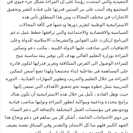
التنفيذية والتي استندت رؤيتنا على إن المراءة تشكل جزء حيوي في
المجتمع وقد أثبتت على مر السنين قدرتها على قيادة التغير وتحقيق
الانجازات في مختلف المجالات ومن هذا المنطلق تأتي هذه
الاستراتيجية الوطنية لتعزيز دورها ودعمها في كآفة المجالات
السياسية والاقتصادية والاجتماعية والتي ترافقها خطط عمل تدعم
البرنامج ارتكزت على القوانين والتشريعات الاسلامية للدولة وعلى
الاتفاقيات التي صادقت عليها الدولة الليبية ، مكتب دعم وتمكين
المراءة بوزارة التعليم العالي يهدف إلى توفير بيئة مناسبة تتيح
للمراءة الوصول الى الفرص المتكافئة وتعزيز قدراتها لتكون قادرة
على المساهمة في بفاعلية لبناء مجتمعنا ولهذا نضع أسس لتمكين
المراءة من خلال التعليم والتدريب وتطوير المهارات القيادية ، الدورة
التدريبية تمثل خطوة مهمة نحو تحقيق الأهداف التي نسعى إليها
حيث تؤهل القادة ، نأمل من خلال هذه الاستراتيجية أن تكون هناك
برامج محددة وداعمة ومواكبة لتطور المراءة وتوليها مناصب قيادية
ووجودهم في مؤسسات العمل المختلفة بالإضافة الى دعم النساء
من ذوي الاحتياجات الخاصة ، أشكر كل من ساهم في دعم ونجاح هذا
الجهد الكبير فلهم منا كل الامتنان والتقدير وفي السياق نفسه يضيف
د/ خيري علي الجعيدي مدير المركز الدبلوماسي للتدريب