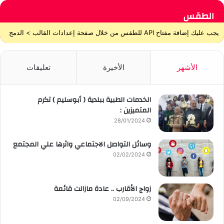
الطقس
يجب عليك إضافة مفتاح API للطقس من خلال صفحة إعدادات القالب > الدمج
الأشهر
الأخيرة
تعليقات
الخدمات الطبية ببلدية ( أبوسليم ) تكرم
المتميزين :
28/01/2024
وسائل التواصل الاجتماعي واثرها علي المجتمع
02/02/2024
زواج الأقارب .. عادة مازالت قائمة
02/09/2024