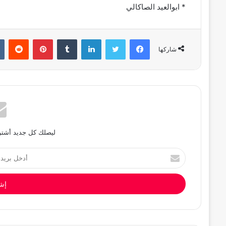
* ابوالعيد الصاكالي
فيسبوك
تويتر
لينكدإن
بينتيريست
شاركها
ليصلك كل جديد أشترك
أدخل
بريدك
الإلكتروني