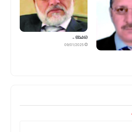
(نافذة) ..
09/01/2025