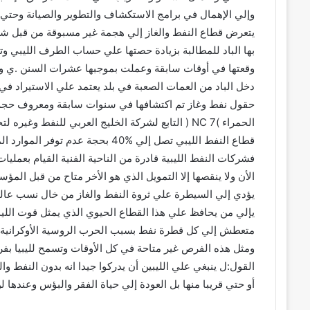
وإلي الإهمال في برامج الاستكشاف والتطوير والصيانة وحتي مر
يتعرض قطاع النفط والغاز إلي هجمة غير مسبوقة من قبل شركات
بها الباد للمطالبة بزيادة حصتها علي حساب الطرف الليبي وت
دخل الباد من العمات الصعبة في بلد يعتمد علي الاستيراد 
حقول نفط وغاز تم اكتشافها في سنوات سابقة ومعروف حجم 
الحمراء )NC 7 ( التابع لشركة الخليج العربي للنف
قطاع النفط الليبي تصل إلي %40 بحجة 
فشركات النفط الليبية قادرة من الناحية الفنية القيام بعم
الأن ولا ينقصها إلا التمويل الذي هو الأخر متاح من قبل المؤسس
يؤدي إلي السيطرة علي ثروة النفط والغاز من خال نسب عال
يإلي من يحافظ علي هذا القطاع الحيوي الذي يمثل قوت الليب
متعطش إلي كل قطرة نفط بسبب الحرب الروسية الأوكرانية ال
ومثل هذه الفرص غير متاحة في كل الأوقات وتسمح لليبيا 
القول:ل ينبغي علي الليبين أن يدركوا جيدا انه بدون النفط وال
أو حتي قريبا منها بل العودة إلي حياة الفقر والبؤس وعندها لن