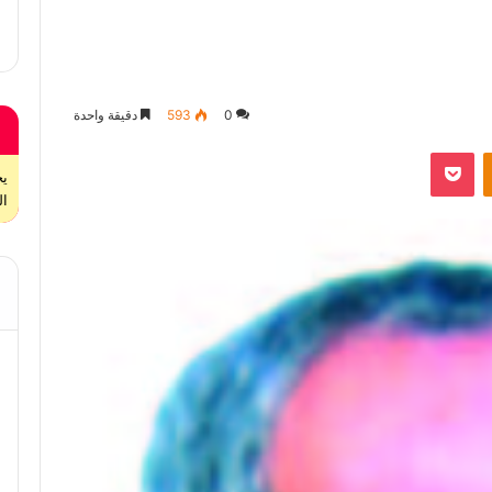
0
593
دقيقة واحدة
بوكيت
Odnoklassniki
ال