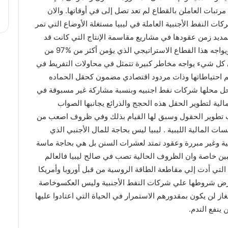
تبات العاملن بالقطاع لم تعد تصل إلى في أوقاتها. والان
 النفط الأجنبية العاملة في ليبيا مستغلة الأوضاع التي تمر
مديد زمن عقودها في مشاريع مقاسمة الإنتاج التي كانت قد
وقعتها في أوقات سابقة وعملت بموجبها عشرات السنن .ي ويواجه هذا القطاع الاستراتيجي الذي يؤمن أكثر من %97 من
في كل شيء يواجه مخاطر كبيرة تتمثل في محاولات التفريط في
احتياطاتها وذات مردود اقتصادي مضمون كحقل الحماده
ط وغيره لتحل محلها شركات نفط اجنبيه وبنسبة مشاركة غير مسبوقة في
عدم توفر الموارد المالية لتطوير الحقل هذه الحجج والذرائع يجانبها الصواب
ليات تطوير الحقول وسبق لها القيام بذلك وفي ظروف اصعب من
ات المالية الليبية . ليبيا ليس بحاجة للمال الأجنبي الذي
ية وغير مبررة وعقود تمتد لعشرات السنن بل هي بحاجة ماسة
ين خاصة وان الظروف الحالية تصب في صالح ليبيا فالعالم
تي أدت إلي مقاطعة الطاقة الروسية من قبل أوروبا وأمريكا
بفرض شروطها علي شركات النفط الأجنبية وليس العكسوخاصة
غاز لن يكون بمقدورهم الاستمرار في الحياة التي اعتادوا عليها
 ينفع الندم.