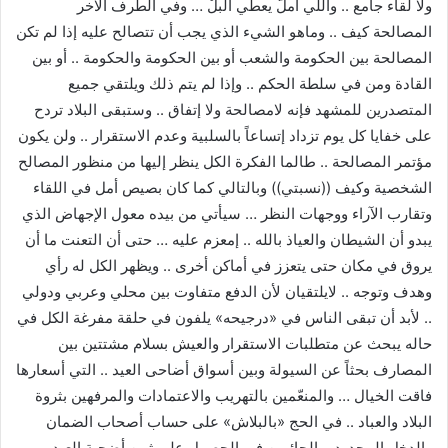
ولا لقاء جامع .. واللّي املّ يعطي البلْ … وفي الطرف الآخر
المصالحة كيف .. وماهو الشيء الذي يجب أن تتصالح عليه إذا لم تكن
المصالحة بين الحكومة والشعب أو بين الحكومة والحكومة .. أو بين
القادة ومن في سلطة الحكم .. وإذا لم يتم ذلك ويلتقي جميع
المتصدرين للمشهد فإنه لامصالحة ولا إتفاق .. وستبقى البلاد تردح
على خفايا كل يوم تزداد إتساعاً بالسلبية وعدم الاستقرار .. ولن يكون
مؤتمر المصالحة .. طالما الفكرة الكل ينظر إليها من منظور المصالح
الشخصية وكيف ((نسبتي)) وبالتالي كما كان بصيص أمل في اللقاء
وتقارب الآراء ووجهات النظر … سيأتي من بيده معول الإجهاض الذي
يبدو أن الشيطان والعياذ بالله .. إمعزم عليه … حتى أن التعنت ما أن
يروق في مكان حتى يتعزز في أماكن أخرى .. ويظهر الكل له رأي
وهدف وتوجه .. لايلتقيان لأن الدفع متفاوت بين محلي وعربي ودولي
.. لأبد أن تبقى الناس في «درجيحه» يلفون في حلقة مفرغة الكل في
حاله يبحث عن متطلبات الاستقرار والعيش بسلام مشتتين بين
المصارف بحثاً عن السيولة وبين أسواق أضاحى العيد .. التي أسعارها
فاقت الخيال … والمنعّمين بالتهريب والاعتمادات والمرفهين بثروة
البلاد والعباد .. في الحج «بالبلاش» على حساب أصحاب الضمان
والدخل المحدود .. الحائرين في الحصول على ثمن أضحية العيد ..