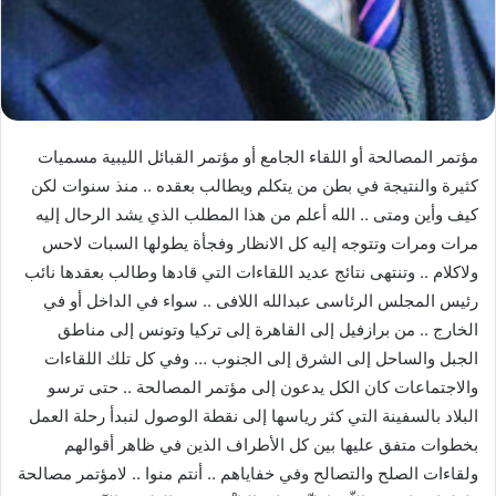
مؤتمر المصالحة أو اللقاء الجامع أو مؤتمر القبائل الليبية مسميات
كثيرة والنتيجة في بطن من يتكلم ويطالب بعقده .. منذ سنوات لكن
كيف وأين ومتى .. الله أعلم من هذا المطلب الذي يشد الرحال إليه
مرات ومرات وتتوجه إليه كل الانظار وفجأة يطولها السبات لاحس
ولاكلام .. وتنتهى نتائج عديد اللقاءات التي قادها وطالب بعقدها نائب
رئيس المجلس الرئاسى عبدالله اللافى .. سواء في الداخل أو في
الخارج .. من برازفيل إلى القاهرة إلى تركيا وتونس إلى مناطق
الجبل والساحل إلى الشرق إلى الجنوب … وفي كل تلك اللقاءات
والاجتماعات كان الكل يدعون إلى مؤتمر المصالحة .. حتى ترسو
البلاد بالسفينة التي كثر رياسها إلى نقطة الوصول لنبدأ رحلة العمل
بخطوات متفق عليها بين كل الأطراف الذين في ظاهر أقوالهم
ولقاءات الصلح والتصالح وفي خفاياهم .. أنتم منوا .. لامؤتمر مصالحة