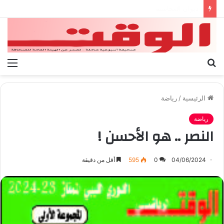
بيان الإتحاد الوطنى العام لعمال ليبيا
بحث
الق
عن
الرئيسية
/
رياضة
رياضة
النصر .. هو الأحسن !
04/06/2024
0
595
أقل من دقيقة