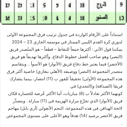
استناداً على الأرقام الواردة في جدول ترتيب فرق المجموعة الأولى
لدوري كرة القدم الليبي الممتاز في موسمه الجاري 23 – 2024
يمكننا قول الآتي : أكثرها جمعاً للنقاط – قطعاً – هو المتُصدر فريق
(النصر) وهو صاحب أفضل خطوط الدفاع، وأكثرها تهديفاً هو فريق
(الأخضر) فيما يعتبر خط دفاع فريق (الأنوار) هو الأسوأ .. ويتقاسم
متصدر المجموعة (النصر) ووصيفه (الأهلي بنغازي) خاصية أكثر فرق
هذه المجموعة (الأولى) تحقيقاً للفوز ب (11) انتصار، بينما يتشارك
فريقا (الصداقة) و(التحدي) في
كونهما الأكثر تعادلاً ب (6) مباريات، أما الأكثر عُرضة للخسارة فَكان
فريق (الأنوار) الذي تجرَّع مرارة الهزيمة في (11) مباراة . ويتصدَّر
لائحة الهدافن في هذه المجموعة، النجم الأنغولي (آري بابل) مهاجم
فريق الأخضر برصيد (14) هدفاً وهو الأعلى على مستوى المجموعتن
.