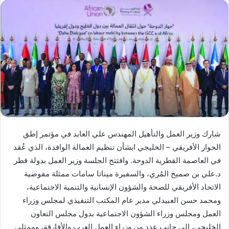
شارك وزير العمل والتأهيل المهندس علي العابد في مؤتمر إطق
الحوار الأفريقي – الخليجي ابشأن تنظيم العمالة الوافدة، الذي عُقد
في العاصمة القطرية الدوحة. وافتتح الجلسة وزير العمل بدولة قطر
د.علي بن صميخ المُري، والسفيرة ميناتا سامات ممثلة مفوضية
الاتحاد الأفريقي للصحة والشؤون الإنسانية والتنمية الاجتماعية،
ومحمد حسن العبيدلي مدير عام المكتب التنفيذي لمجلس وزراء
العمل ومجلس وزراء الشؤون الاجتماعية بدول مجلس التعاون
الخليجي، إلى جانب عدد من وزراء العمل العرب والأفارقة، وممثلي