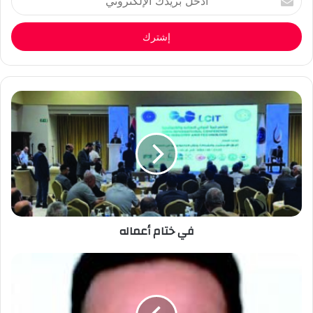
بريدك
الإلكتروني
في ختام أعماله